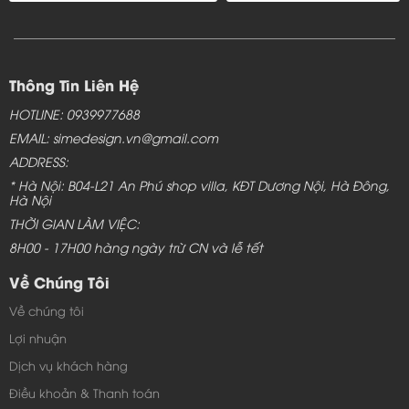
Thông Tin Liên Hệ
HOTLINE: 0939977688
EMAIL: simedesign.vn@gmail.com
ADDRESS:
* Hà Nội: B04-L21 An Phú shop villa, KĐT Dương Nội, Hà Đông,
Hà Nội
THỜI GIAN LÀM VIỆC:
8H00 - 17H00 hàng ngày trừ CN và lễ tết
Về Chúng Tôi
Về chúng tôi
Lợi nhuận
Dịch vụ khách hàng
Điều khoản & Thanh toán