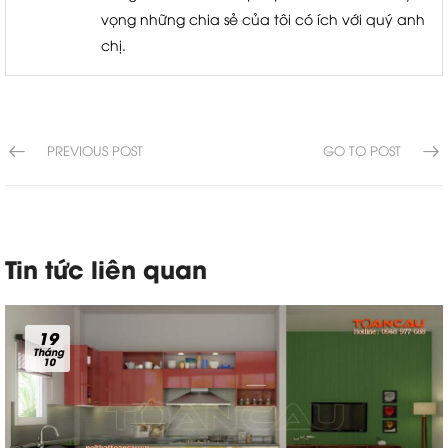
vọng những chia sẻ của tôi có ích với quý anh
chị.
PREVIOUS POST
GO TO POST
Tin tức liên quan
19
Tháng
10