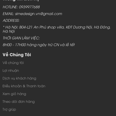
HOTLINE: 0939977688
EMAIL: simedesign.vn@gmail.com
ADDRESS:
* Hà Nội: B04-L21 An Phú shop villa, KĐT Dương Nội, Hà Đông,
Hà Nội
THỜI GIAN LÀM VIỆC:
8H00 - 17H00 hàng ngày trừ CN và lễ tết
Về Chúng Tôi
Về chúng tôi
Lợi nhuận
Dịch vụ khách hàng
Điều khoản & Thanh toán
Xem giỏ hàng
Theo dõi đơn hàng
Trợ giúp