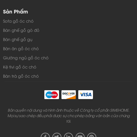
Sản Phẩm
Sofa gỗ óc chó
Bàn ghế gỗ gõ đỏ
Bàn ghế gỗ gụ
Bàn ăn gỗ óc chó
Giường ngủ gỗ óc chó
Kệ tivi gỗ óc chó
Bàn trà gỗ óc chó
Bản quyền nội dung và hình ảnh thuộc về Công ty cổ phần SIMEHOME.
Mọi sự sao chép đều phải được sự cho phép bằng văn bản của chúng
tôi.