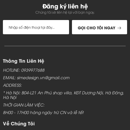
Đăng ký liên hệ
Chúng tôi sẽ liên hệ lại với bạn ngay.
GỌI CHO TÔI NGAY
Thông Tin Liên Hệ
HOTLINE: 0939977688
EMAIL: simedesign.vn@gmail.com
ADDRESS:
* Hà Nội: B04-L21 An Phú shop villa, KĐT Dương Nội, Hà Đông,
Hà Nội
THỜI GIAN LÀM VIỆC:
8H00 - 17H00 hàng ngày trừ CN và lễ tết
Về Chúng Tôi