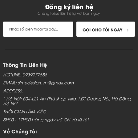
Đăng ký liên hệ
Chúng tôi sẽ liên hệ lại với bạn ngay.
GỌI CHO TÔI NGAY
Thông Tin Liên Hệ
HOTLINE: 0939977688
EMAIL: simedesign.vn@gmail.com
ADDRESS:
* Hà Nội: B04-L21 An Phú shop villa, KĐT Dương Nội, Hà Đông,
Hà Nội
THỜI GIAN LÀM VIỆC:
8H00 - 17H00 hàng ngày trừ CN và lễ tết
Về Chúng Tôi