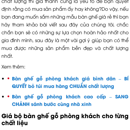
chất lượng thì giá thành cũng là yếu tố để bạn quyết
định rằng có mua sản phẩm ấy hay không?Do vậy, nếu
bạn đang muốn sắm những mẫu bàn ghế giá rẻ thì bạn
hãy tham khảo bài viết sau đây của chúng tôi, chắc
chắn bạn sẽ có những sự lựa chọn hoàn hảo nhất cho
gia đình mình, sau đây là một vài gợi ý giúp bạn có thể
mua được những sản phẩm bền đẹp và chất lượng
nhất.
Xem thêm:
Bàn ghế gỗ phòng khách giá bình dân – BÍ
QUYẾT bỏ túi mua hàng CHUẨN chất lượng
Bàn ghế gỗ phòng khách cao cấp – SANG
CHẢNH sánh bước cùng nhà xinh
Giá bộ bàn ghế gỗ phòng khách
cho từng
chất liệu