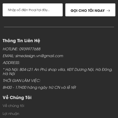
GỌI CHO TÔI NGAY
Thông Tin Liên Hệ
HOTLINE: 0939977688
EMAIL: simedesign.vn@gmail.com
ADDRESS:
* Hà Nội: B04-L21 An Phú shop villa, KĐT Dương Nội, Hà Đông,
Hà Nội
THỜI GIAN LÀM VIỆC:
8H00 - 17H00 hàng ngày trừ CN và lễ tết
Về Chúng Tôi
Về chúng tôi
Lợi nhuận