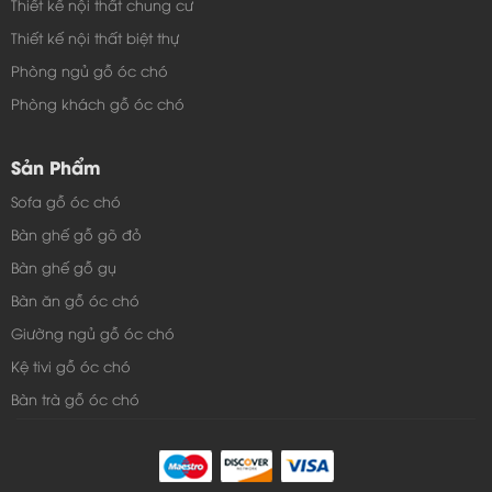
Thiết kế nội thất chung cư
Thiết kế nội thất biệt thự
Phòng ngủ gỗ óc chó
Phòng khách gỗ óc chó
Sản Phẩm
Sofa gỗ óc chó
Bàn ghế gỗ gõ đỏ
Bàn ghế gỗ gụ
Bàn ăn gỗ óc chó
Giường ngủ gỗ óc chó
Kệ tivi gỗ óc chó
Bàn trà gỗ óc chó