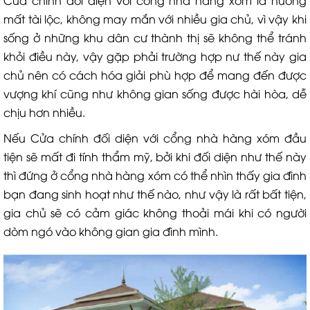
mất tài lộc, không may mắn với nhiều gia chủ, vì vậy khi
sống ở những khu dân cư thành thị sẽ không thể tránh
khỏi điều này, vậy gặp phải trường hợp nư thế này gia
chủ nên có cách hóa giải phù hợp để mang đến được
vượng khí cũng như không gian sống được hài hòa, dễ
chịu hơn nhiều.
Nếu Cửa chính đối diện với cổng nhà hàng xóm đầu
tiện sẽ mất đi tính thẩm mỹ, bởi khi đối diện như thế này
thì đứng ở cổng nhà hàng xóm có thể nhìn thấy gia đình
bạn đang sinh hoạt như thế nào, như vậy là rất bất tiện,
gia chủ sẽ có cảm giác không thoải mái khi có người
dòm ngó vào không gian gia đình mình.