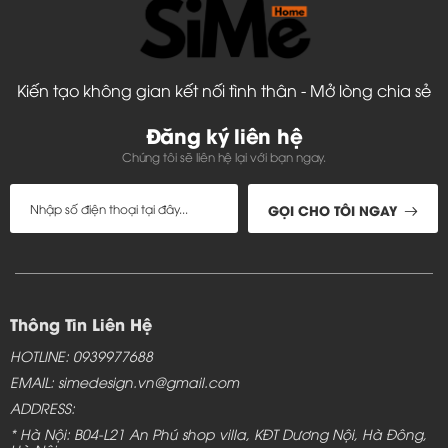
Kiến tạo không gian kết nối tình thân - Mở lòng chia sẻ
Đăng ký liên hệ
Chúng tôi sẽ liên hệ lại với bạn ngay.
GỌI CHO TÔI NGAY
Thông Tin Liên Hệ
HOTLINE: 0939977688
EMAIL: simedesign.vn@gmail.com
ADDRESS:
* Hà Nội: B04-L21 An Phú shop villa, KĐT Dương Nội, Hà Đông,