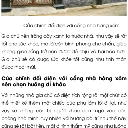
Cửa chính đối diện với cổng nhà hàng xóm
Gia chủ nên trồng cây xanh to trước nhà, như vậy sẽ rất
tốt cho sức khỏe, mà là còn bình phong che chắn, giúp
không gian sống trở nên được dễ chịu và hài hòa hơn.
Gia chủ sẽ có được sức khỏe tốt cũng như tinh thần
được thoải mái.
Cửa chính đối diện với cổng nhà hàng xóm
nên chọn hướng đi khác
Với những nhà gia chủ có diện tích rộng rãi một chút có
thể thiết kế thêm một chiếc của phụ làm lối đi lại, như
vậy sẽ không còn bị người khác dòm ngó vào căn
phòng nhà mình, tuy nhiên với hướng bài trí như thế này
cũng sẽ rất bất tiện, mất đi tính thẩm mỹ cũng như luồng