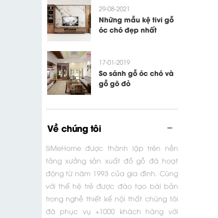
29-08-2021
Những mẫu kệ tivi gỗ
óc chó đẹp nhất
17-01-2019
So sánh gỗ óc chó và
gỗ gõ đỏ
Về chúng tôi
SiMeHome được thành lập trên nền
tảng xưởng sản xuất đồ gỗ đã hoạt
động từ năm 1993 của gia đình. Cùng
với thế hệ trẻ được đào tạo bài bản
trong nghề thiết kế nội thất chúng tôi
đã phục vụ +1000 khách hàng với