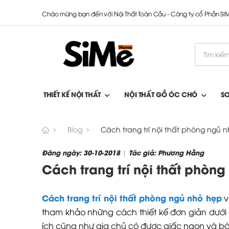
Chào mừng bạn đến với Nội Thất Toàn Cầu - Công ty cổ Phần S
THIẾT KẾ NỘI THẤT
NỘI THẤT GỖ ÓC CHÓ
S
Blog
Cách trang trí nội thất phòng ngủ 
Đăng ngày: 30-10-2018
Tác giả: Phương Hằng
|
Cách trang trí nội thất phòn
Cách trang trí nội thất phòng ngủ nhỏ hẹp
v
tham khảo những cách thiết kế đơn giản dưới 
ích cũng như gia chủ có được giấc ngon và bài 