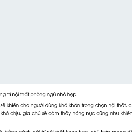
rí nội thất phòng ngủ nhỏ hẹp
ẽ khiến cho người dùng khó khăn trong chọn nội thất, 
 khó chịu, gia chủ sẽ cảm thấy nóng nực cũng như khiế
i bằng cách bài trí nội thất khoa học, phù hợp mang đến