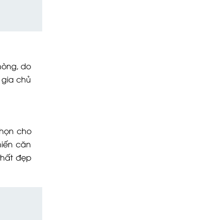
hòng, do
 gia chủ
chọn cho
hiến căn
thất đẹp