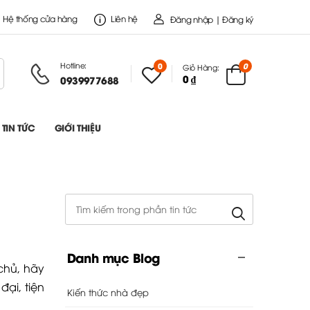
Hệ thống cửa hàng
Liên hệ
Đăng nhập | Đăng ký
Hotline:
0
0
Giỏ Hàng:
0 ₫
0939977688
TIN TỨC
GIỚI THIỆU
Danh mục Blog
chủ, hãy
ại, tiện
Kiến thức nhà đẹp