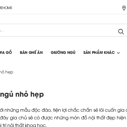
IMEHOME
OFA GỖ
BÀN GHẾ ĂN
GIƯỜNG NGỦ
SẢN PHẨM KHÁC
nhỏ hẹp
g ngủ nhỏ hẹp
ới những mẫu độc đáo, tiện lợi chắc chắn sẽ lôi cuốn gia 
đây gia chủ sẽ có được những món đồ nội thất đẹp hiện đ
trí nội thất khoa học.