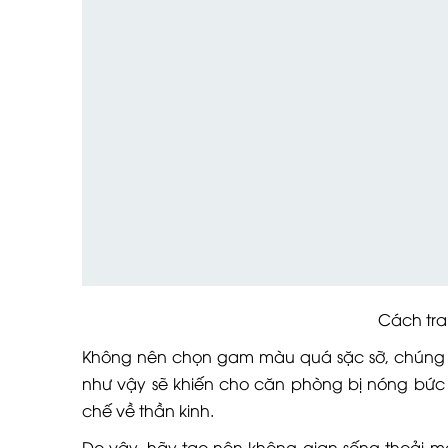
Cách trang t
Không nên chọn gam màu quá sặc sỡ, chúng s
như vậy sẽ khiến cho căn phòng bị nóng bức
chế về thần kinh.
Do vậy, hãy tạo nên không gian sống thoải má