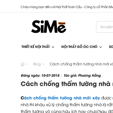
Chào mừng bạn đến với Nội Thất Toàn Cầu - Công ty cổ Phần S
THIẾT KẾ NỘI THẤT
NỘI THẤT GỖ ÓC CHÓ
S
Blog
Cách chống thấm tường nhà mới x
Đăng ngày: 10-07-2018
Tác giả: Phương Hằng
|
Cách chống thấm tường nhà 
C
ách chống thấm tường nhà mới xây
được r
nhà thì khâu xủ lý chống thấm tường nhà là r
thấm tường vô cùng hữu ích hay chưa?sau đâ