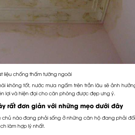
 chống thấm tường ngoài
i không tốt, nước mưa ngấm trên trần lâu sẽ ảnh hưởn
iện lợi và hiện đại cho căn phòng được đẹp ưng ý.
y rất đơn giản với những mẹo dưới đây
a chủ nào đang phải sống ở những căn hộ đang phải đối
ch làm hợp lý nhất.