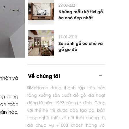
29-08-2021
Những mẫu kệ tivi gỗ
óc chó đẹp nhất
17-01-2019
So sánh gỗ óc chó và
gỗ gõ đỏ
Về chúng tôi
 nhân và
SiMeHome được thành lập trên nền
tảng xưởng sản xuất đồ gỗ đã hoạt
ợng công
động từ năm 1993 của gia đình. Cùng
 an toàn
với thế hệ trẻ được đào tạo bài bản
oàn hảo,
trong nghề thiết kế nội thất chúng tôi
đã phục vụ +1000 khách hàng với