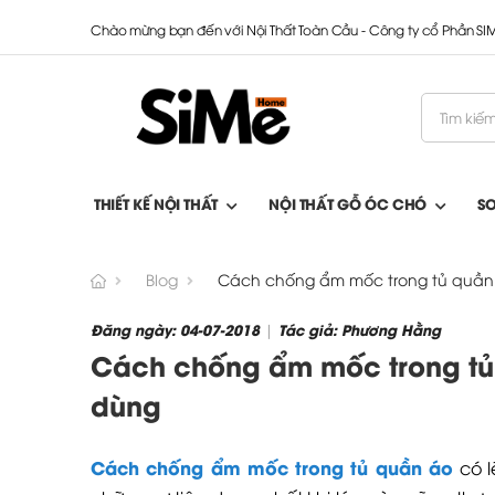
Chào mừng bạn đến với Nội Thất Toàn Cầu - Công ty cổ Phần S
THIẾT KẾ NỘI THẤT
NỘI THẤT GỖ ÓC CHÓ
S
Blog
Cách chống ẩm mốc trong tủ quần á
Đăng ngày: 04-07-2018
Tác giả: Phương Hằng
|
Cách chống ẩm mốc trong tủ 
dùng
Cách chống ẩm mốc trong tủ quần áo
có 