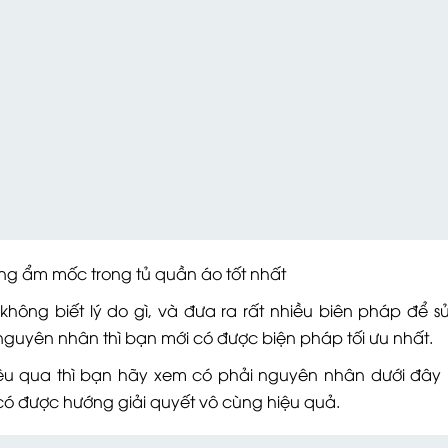
mốc trong tủ quần áo tốt nhất
hông biết lý do gì, và đưa ra rất nhiều biên pháp để s
guyên nhân thì bạn mới có được biện pháp tối ưu nhất.
u qua thì bạn hãy xem có phải nguyên nhân dưới đây
có được hướng giải quyết vô cùng hiệu quả.