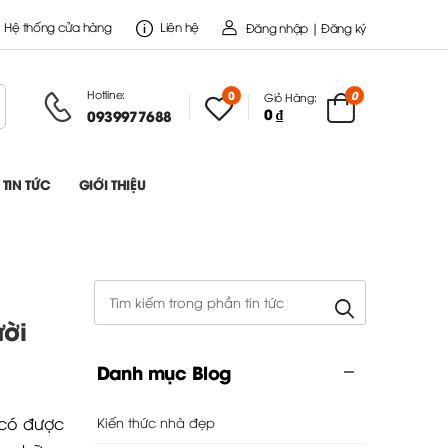
Hệ thống cửa hàng
Liên hệ
Đăng nhập | Đăng ký
Hotline:
0
0
Giỏ Hàng:
0 ₫
0939977688
TIN TỨC
GIỚI THIỆU
ười
Danh mục Blog
 có được
Kiến thức nhà đẹp