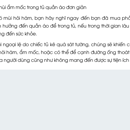
 mốc trong tủ quần áo đơn giản
ó mùi hôi hám, bạn hãy nghĩ ngay đến bạn đã mua ph
h hưởng đến quần áo để trong tủ, nếu trong thời gian lâu
g đến sức khỏe.
ngoại lệ do chiếc tủ kê quá sát tường, chúng sẽ khiến 
 hôi hám, ẩm mốc, hoặc có thể để cạnh đường ống thoát
a người dùng cũng như không mang đến được sự tiện ích 