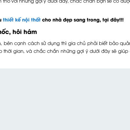
m tho với những gợi ý dưới đây, chắc chắn bạn sẽ có đư
ẫu
thiết kế nội thất
cho nhà đẹp sang trong, tại đây!!!
mốc, hôi hám
, bên cạnh cách sử dụng thì gia chủ phải biết bảo qu
thời gian, và chắc chắn những gợi ý dưới đây sẽ giúp 