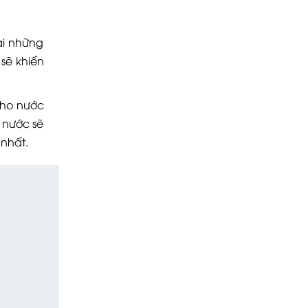
ải những
 sẽ khiến
cho nước
 nước sẽ
nhất.