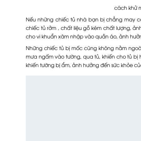
cách khử mùi ẩm
Nếu những chiếc tủ nhà bạn bị chẳng may c
chiếc tủ rởm , chất liệu gỗ kém chất lượng, ản
cho vi khuẩn xâm nhập vào quần áo, ảnh hưởn
Những chiếc tủ bị mốc cũng không nằm ngoài 
mưa ngấm vào tường, qua tủ, khiến cho tủ bị
khiến tường bị ẩm, ảnh hưởng đến sức khỏe củ