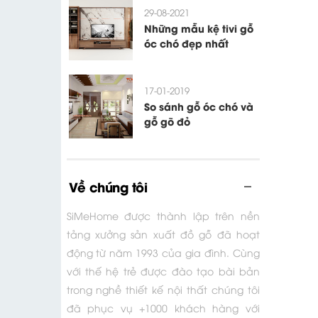
29-08-2021
Những mẫu kệ tivi gỗ
óc chó đẹp nhất
17-01-2019
So sánh gỗ óc chó và
gỗ gõ đỏ
Về chúng tôi
SiMeHome được thành lập trên nền
tảng xưởng sản xuất đồ gỗ đã hoạt
động từ năm 1993 của gia đình. Cùng
với thế hệ trẻ được đào tạo bài bản
trong nghề thiết kế nội thất chúng tôi
đã phục vụ +1000 khách hàng với