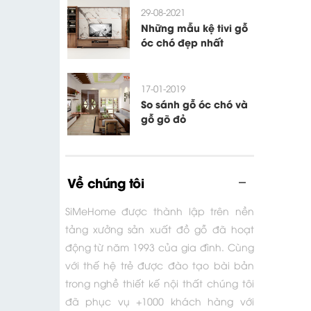
29-08-2021
Những mẫu kệ tivi gỗ
óc chó đẹp nhất
17-01-2019
So sánh gỗ óc chó và
gỗ gõ đỏ
Về chúng tôi
SiMeHome được thành lập trên nền
tảng xưởng sản xuất đồ gỗ đã hoạt
động từ năm 1993 của gia đình. Cùng
với thế hệ trẻ được đào tạo bài bản
trong nghề thiết kế nội thất chúng tôi
đã phục vụ +1000 khách hàng với