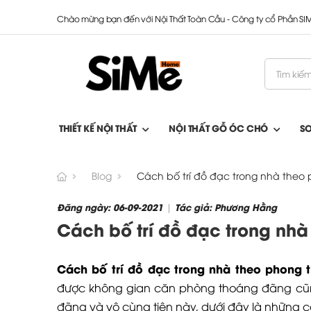
Chào mừng bạn đến với Nội Thất Toàn Cầu - Công ty cổ Phần S
THIẾT KẾ NỘI THẤT
NỘI THẤT GỖ ÓC CHÓ
S
Blog
Cách bố trí đồ đạc trong nhà theo 
Đăng ngày: 06-09-2021
Tác giả: Phương Hằng
|
Cách bố trí đồ đạc trong nhà
Cách bố trí đồ đạc trong nhà theo phong 
được không gian căn phòng thoáng đãng cũng
đãng và vô cùng tiện này, dưới đây là những c