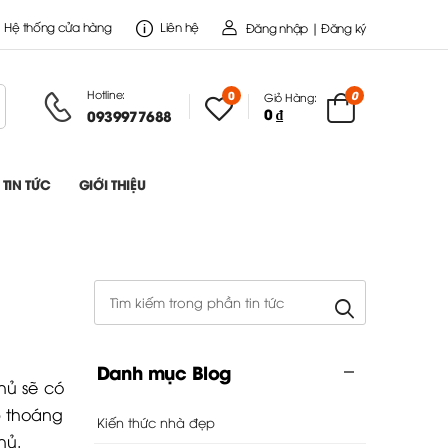
Hệ thống cửa hàng
Liên hệ
Đăng nhập | Đăng ký
Hotline:
0
0
Giỏ Hàng:
0 ₫
0939977688
TIN TỨC
GIỚI THIỆU
Danh mục Blog
hủ sẽ có
p thoáng
Kiến thức nhà đẹp
hủ.