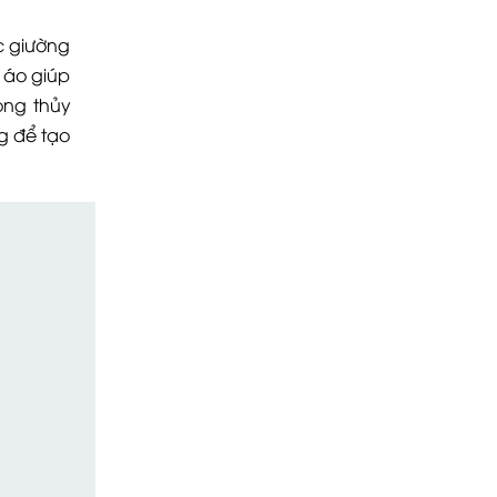
c giường
 áo giúp
ong thủy
g để tạo