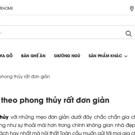
IMEHOME
OFA GỖ
BÀN GHẾ ĂN
GIƯỜNG NGỦ
SẢN PHẨM KHÁC
phong thủy rất đơn giản
 theo phong thủy rất đơn giản
thủy
với những mẹo đơn giản dưới đây chắc chắn gia c
 như sự thoải mái hơn trong chính không gian nhà đẹ
ách hay nhất mà nội thất Toàn cầu muốn gửi tới mọi gia c