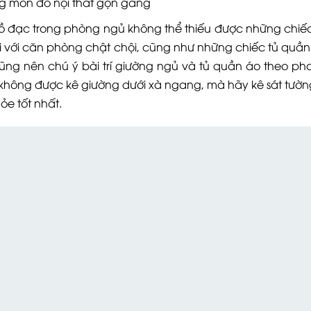
ón đồ nội thất gọn gàng
đồ đạc trong phòng ngủ không thể thiếu được những chiế
với căn phòng chật chội, cũng như những chiếc tủ quần
ng nên chú ý bài trí giường ngủ và tủ quần áo theo ph
 không được kê giường dưới xà ngang, mà hãy kê sát tườn
ỏe tốt nhất.