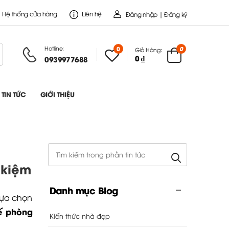
Hệ thống cửa hàng
Liên hệ
Đăng nhập | Đăng ký
Hotline:
0
0
Giỏ Hàng:
0 ₫
0939977688
TIN TỨC
GIỚI THIỆU
 kiệm
Danh mục Blog
lựa chọn
ế phòng
Kiến thức nhà đẹp