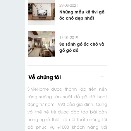
29-08-2021
Những mẫu kệ tivi gỗ
óc chó đẹp nhất
17-01-2019
So sánh gỗ óc chó và
gỗ gõ đỏ
Về chúng tôi
SiMeHome được thành lập trên nền
tảng xưởng sản xuất đồ gỗ đã hoạt
động từ năm 1993 của gia đình. Cùng
với thế hệ trẻ được đào tạo bài bản
trong nghề thiết kế nội thất chúng tôi
đã phục vụ +1000 khách hàng với