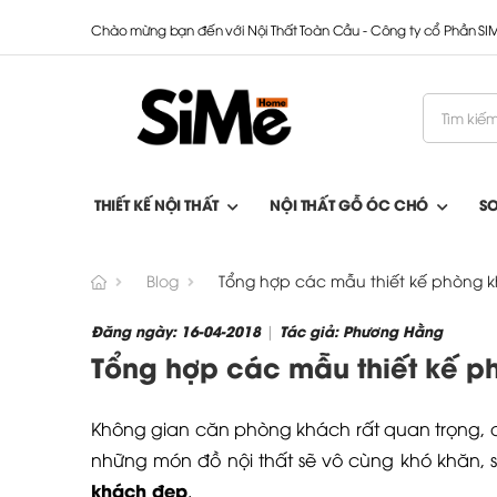
Chào mừng bạn đến với Nội Thất Toàn Cầu - Công ty cổ Phần S
THIẾT KẾ NỘI THẤT
NỘI THẤT GỖ ÓC CHÓ
S
Blog
Tổng hợp các mẫu thiết kế phòng k
Đăng ngày: 16-04-2018
Tác giả: Phương Hằng
|
Tổng hợp các mẫu thiết kế ph
Không gian căn phòng khách rất quan trọng, d
những món đồ nội thất sẽ vô cùng khó khăn, s
khách đẹp
.