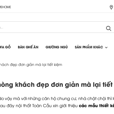
IMEHOME
OFA GỖ
BÀN GHẾ ĂN
GIƯỜNG NGỦ
SẢN PHẨM KHÁC
hách đẹp đơn giản mà lại tiết kiệm
òng khách đẹp đơn giản mà lại tiết
o vậy mà với những căn hộ chung cư, nhà chật chội thì 
các mẫu thiết k
au đây nội thất Toàn Cầu xin giới thiệu