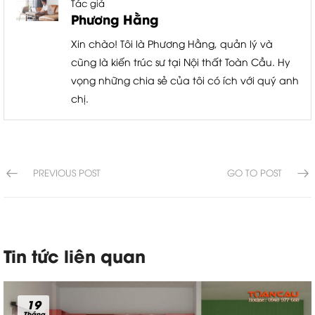
Tác giả
Phương Hằng
Xin chào! Tôi là Phương Hằng, quản lý và
cũng là kiến trúc sư tại Nội thất Toàn Cầu. Hy
vọng những chia sẻ của tôi có ích với quý anh
chị.
PREVIOUS POST
GO TO POST
Tin tức liên quan
19
Tháng