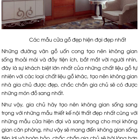
Các mẫu cửa gỗ đẹp hiện đại đẹp nhất
Những đường vân gỗ uốn cong tạo nên không gian
sống thoải mái và đầy tiện ích, bắt mắt vời người nhìn,
đây là sự khách biệt lớn nhất của những chất liệu gỗ tự
nhiên với các loại chất liệu gỗ khác, tạo nên không gian
nhà gia chủ được đẹp, chắc chắn gia chủ sẽ có được
những món đồ sang nhất.
Như vậy, gia chủ hãy tạo nên không gian sống sang
trọng với những mẫu thiết kế nội thất đẹp nhất cũng với
những mẫu cửa hiện đại và sang trọng cho mọi không
gian căn phòng, như vậy sẽ mang đến không gian sống
tiện lợi và hoàn hảo. chắc chắn gia chủ sẽ hài lòng hơn