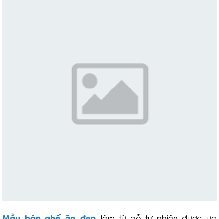
Mẫu bàn ghế ăn đẹp
làm từ gỗ tự nhiên được ưa