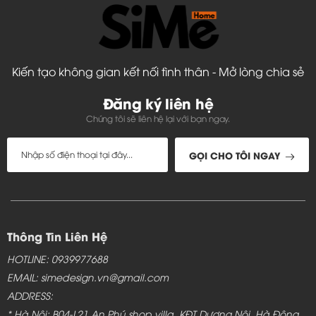
Kiến tạo không gian kết nối tình thân - Mở lòng chia sẻ
Đăng ký liên hệ
Chúng tôi sẽ liên hệ lại với bạn ngay.
GỌI CHO TÔI NGAY
Thông Tin Liên Hệ
HOTLINE: 0939977688
EMAIL: simedesign.vn@gmail.com
ADDRESS:
* Hà Nội: B04-L21 An Phú shop villa, KĐT Dương Nội, Hà Đông,