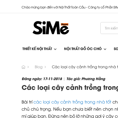
Chào mừng bạn đến với Nội Thất Toàn Cầu - Công ty cổ Phần S
THIẾT KẾ NỘI THẤT
NỘI THẤT GỖ ÓC CHÓ
S
Blog
Các loại cây cảnh trồng trong nhà 
Đăng ngày: 17-11-2018
Tác giả: Phương Hằng
|
Các loại cây cảnh trồng tron
Bài trí
các loại cây cảnh trồng trong nhà tốt
cho
chủ chú trọng. Nếu bạn chưa biết nên chọn nh
mí giúp bạn. Đừng nên bỏ lỡ những gợi ý cây c