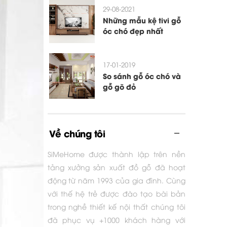
29-08-2021
Những mẫu kệ tivi gỗ
óc chó đẹp nhất
17-01-2019
So sánh gỗ óc chó và
gỗ gõ đỏ
Về chúng tôi
SiMeHome được thành lập trên nền
tảng xưởng sản xuất đồ gỗ đã hoạt
động từ năm 1993 của gia đình. Cùng
với thế hệ trẻ được đào tạo bài bản
trong nghề thiết kế nội thất chúng tôi
đã phục vụ +1000 khách hàng với