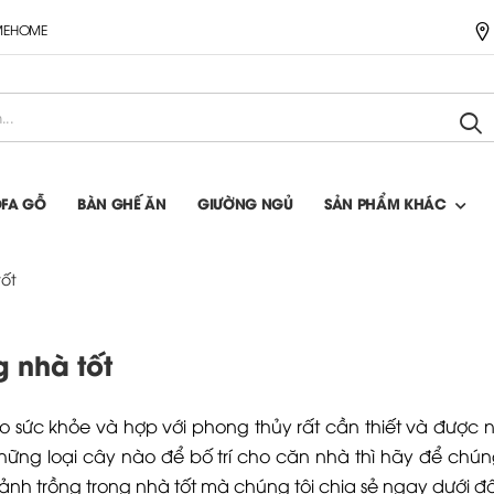
IMEHOME
OFA GỖ
BÀN GHẾ ĂN
GIƯỜNG NGỦ
SẢN PHẨM KHÁC
tốt
g nhà tốt
 sức khỏe và hợp với phong thủy rất cần thiết và được n
ững loại cây nào để bố trí cho căn nhà thì hãy để chúng
ảnh trồng trong nhà tốt mà chúng tôi chia sẻ ngay dưới đ