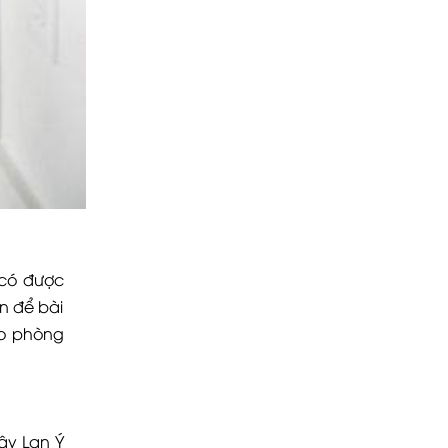
 có được
n để bài
ho phòng
ây Lan Ý