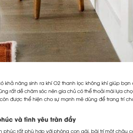
ó khả năng sinh ra khí O2 thanh lọc không khí giúp bạn
ũng rất dễ chăm sóc nên gia chủ có thể thoải mái lựa chọ
 hổ còn được thể hiện cho sự mạnh mẽ dùng để trang trí c
úc và tình yêu tràn đầy
 phúc rất phù hợp với phòng con gái, bài trí một chậu c