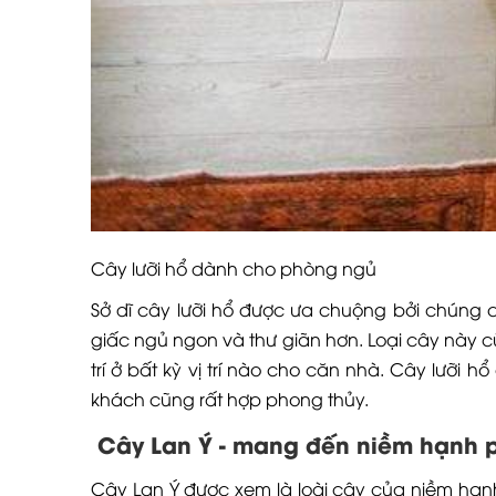
Cây lưỡi hổ dành cho phòng ngủ
Sở dĩ cây lưỡi hổ được ưa chuộng bởi chúng c
giấc ngủ ngon và thư giãn hơn. Loại cây này c
trí ở bất kỳ vị trí nào cho căn nhà. Cây lưỡi
khách cũng rất hợp phong thủy.
Cây Lan Ý - mang đến niềm hạnh ph
Cây Lan Ý được xem là loài cây của niềm hạnh