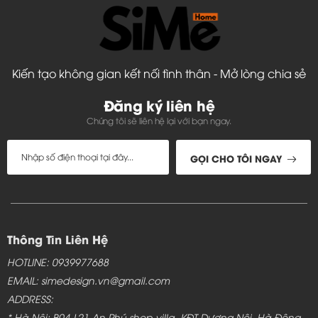
Kiến tạo không gian kết nối tình thân - Mở lòng chia sẻ
Đăng ký liên hệ
Chúng tôi sẽ liên hệ lại với bạn ngay.
GỌI CHO TÔI NGAY
Thông Tin Liên Hệ
HOTLINE: 0939977688
EMAIL: simedesign.vn@gmail.com
ADDRESS:
* Hà Nội: B04-L21 An Phú shop villa, KĐT Dương Nội, Hà Đông,