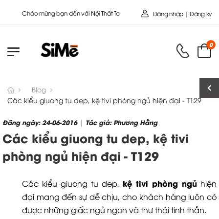
Chào mừng bạn đến với Nội Thất Toàn Cầu - Công ty cổ Phần SIMEHOME
Đăng nhập | Đăng ký
0
Blog
Các kiểu giuong tu dep, kệ tivi phòng ngủ hiện đại - T129
Đăng ngày: 24-06-2016
Tác giả: Phương Hằng
|
Các kiểu giuong tu dep, kệ tivi
phòng ngủ hiện đại - T129
kệ tivi phòng ngủ
Các kiểu giuong tu dep,
hiện
đại mang đến sự dễ chịu, cho khách hàng luôn có
được những giấc ngủ ngon và thư thái tinh thần.