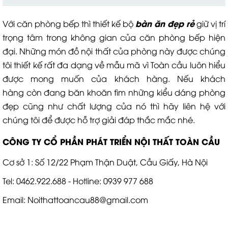
bàn ăn đẹp rẻ
Với căn phòng bếp thì thiết kế bộ
giữ vị trí
trọng tâm trong không gian của căn phòng bếp hiện
đại. Những món đồ nội thất của phòng này được chúng
tôi thiết kế rất đa dạng về mẫu mã vì Toàn cầu luôn hiểu
được mong muốn của khách hàng. Nếu khách
hàng còn đang băn khoăn tìm những kiểu dáng phòng
đẹp cũng như chất lượng của nó thì hãy liên hệ với
chúng tôi để được hỗ trợ giải đáp thắc mắc nhé.
CÔNG TY CỔ PHẦN PHÁT TRIỂN NỘI THẤT TOÀN CẦU
Cơ sở 1: Số 12/22 Phạm Thận Duật, Cầu Giấy, Hà Nội
Tel: 0462.922.688 - Hotline: 0939 977 688
Email: Noithattoancau88@gmail.com