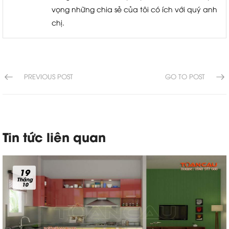
vọng những chia sẻ của tôi có ích với quý anh
chị.
PREVIOUS POST
GO TO POST
Tin tức liên quan
19
Tháng
10