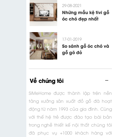
29-08-2021
Những mẫu kệ tivi gỗ
óc chó đẹp nhất
17-01-2019
So sánh gỗ óc chó và
gỗ gõ đỏ
Về chúng tôi
SiMeHome được thành lập trên nền
tảng xưởng sản xuất đồ gỗ đã hoạt
động từ năm 1993 của gia đình. Cùng
với thế hệ trẻ được đào tạo bài bản
trong nghề thiết kế nội thất chúng tôi
đã phục vụ +1000 khách hàng với