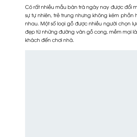
Có rất nhiều mẫu bàn trà ngày nay được đổi mớ
sự tự nhiên, trẻ trung nhưng không kém phần h
nhau. Một số loại gỗ được nhiều người chọn l
đẹp từ những đường vân gỗ cong, mềm mại làm 
khách đến chơi nhà.