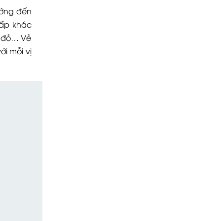
ướng đến
cấp khác
õ đỏ… Vẻ
i mỗi vị