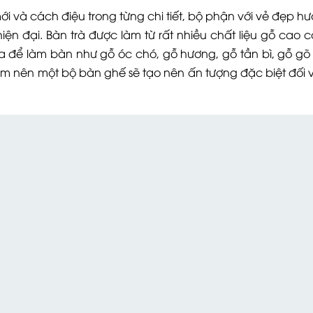
i và cách điệu trong từng chi tiết, bộ phận với vẻ đẹp h
iện đại. Bàn trà được làm từ rất nhiều chất liệu gỗ cao 
ựa để làm bàn như gỗ óc chó, gỗ hương, gỗ tần bì, gỗ g
nên một bộ bàn ghế sẽ tạo nên ấn tượng đặc biệt đối vớ