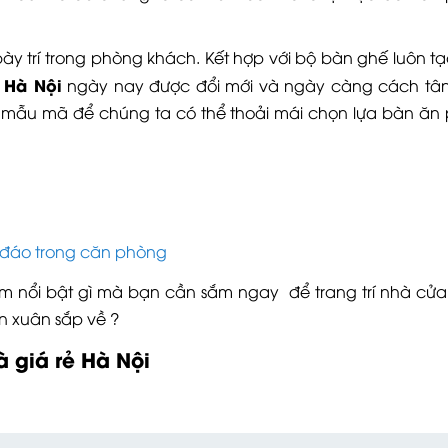
 bày trí trong phòng khách. Kết hợp với bộ bàn ghế luôn t
ẻ Hà Nội
ngày nay được đổi mới và ngày càng cách tân
g mẫu mã để chúng ta có thể thoải mái chọn lựa bàn ăn
đáo trong căn phòng
ểm nổi bật gì mà bạn cần sắm ngay để trang trí nhà cửa
n xuân sắp về ?
 giá rẻ Hà Nội