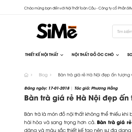
Chào mừng bạn đến với Nội Thất Toàn Cầu - Công ty cổ Phần S
THIẾT KẾ NỘI THẤT
NỘI THẤT GỖ ÓC CHÓ
S
Blog
Bàn trà giá rẻ Hà Nội đẹp ấn tượng 
Đăng ngày: 17-01-2018
Tác giả: Phương Hằng
|
Bàn trà giá rẻ Hà Nội đẹp ấn
Bàn trà là món đồ nội thất không thể thiếu khi
Bàn trà giá r
hài hòa và sang trọng hơn cả.
dáng và màu sắc thiết kế tạo nên sự đa dạn