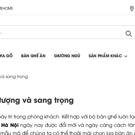
IMEHOME
OFA GỖ
BÀN GHẾ ĂN
GIƯỜNG NGỦ
SẢN PHẨM KHÁC
và sang trọng
 tượng và sang trọng
 bày trí trong phòng khách. Kết hợp với bộ bàn ghế luôn t
ẻ Hà Nội
ngày nay được đổi mới và ngày càng cách tân
g mẫu mã để chúng ta có thể thoải mái chọn lựa bàn ăn