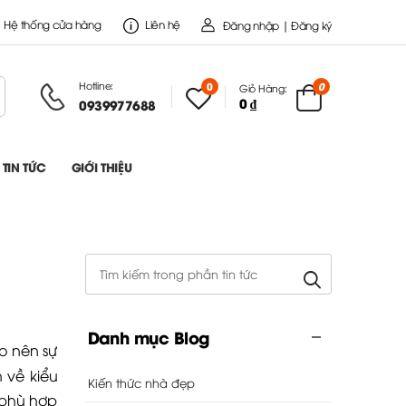
Hệ thống cửa hàng
Liên hệ
Đăng nhập | Đăng ký
Hotline:
0
0
Giỏ Hàng:
0 ₫
0939977688
TIN TỨC
GIỚI THIỆU
Danh mục Blog
ạo nên sự
 về kiểu
Kiến thức nhà đẹp
 phù hợp