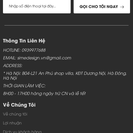
GỌI CHO TÔI NGAY
Thông Tin Liên Hệ
HOTLINE: 0939977688
EMAIL: simedesign.vn@gmail.com
ADDRESS:
* Hà Nội: B04-L21 An Phú shop villa, KĐT Dương Nội, Hà Đông,
Hà Nội
THỜI GIAN LÀM VIỆC:
8H00 - 17H00 hàng ngày trừ CN và lễ tết
Về Chúng Tôi
Về chúng tôi
Lợi nhuận
Dịch vụ khách hàng