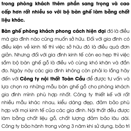
trong phòng khách thêm phần sang trọng và cao
cấp hơn rất nhiều so với bộ bàn ghế làm bằng chất
liệu khác.
Bàn ghế phòng khách
phong cách hiện đại
đó là điều
mà gia đình nào cũng muốn sở hữu. Đối với gia đình có
điều kiện về kinh tế thì việc sở hữu đó là điều quá đơn
giản. Nhưng đối với gia đình kinh tế còn eo hẹp thì việc
sắm bộ bàn ghế gỗ là điều vô cùng khó khăn và đắn
đo. Ngày này các gia đình không còn phải lo lắng hãy
Công ty nội thất Toàn Cầu
đến với
để được tư vấn và
lựa chọn ra những mẫu bàn ghế gỗ cho phòng khách
gia đình mình phù hợp nhất. Công ty thiết kế với rất
nhiều mẫu khác nhau, kiểu dáng đẹp, đảm bảo phù
hợp với mọi kinh tế của các gia đình. Nội thất đều được
làm bằng chất liệu gỗ, chất lượng đảm bảo lâu dài.
Công ty bảo hành trong vòng 3 năm khi sử dụng, bảo trì