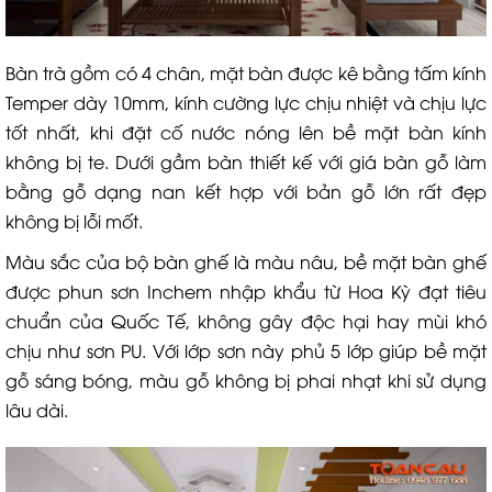
Bàn trà gồm có 4 chân, mặt bàn được kê bằng tấm kính
Temper dày 10mm, kính cường lực chịu nhiệt và chịu lực
tốt nhất, khi đặt cố nước nóng lên bề mặt bàn kính
không bị te. Dưới gầm bàn thiết kế với giá bàn gỗ làm
bằng gỗ dạng nan kết hợp với bản gỗ lớn rất đẹp
không bị lỗi mốt.
Màu sắc của bộ bàn ghế là màu nâu, bề mặt bàn ghế
được phun sơn Inchem nhập khẩu từ Hoa Kỳ đạt tiêu
chuẩn của Quốc Tế, không gây độc hại hay mùi khó
chịu như sơn PU. Với lớp sơn này phủ 5 lớp giúp bề mặt
gỗ sáng bóng, màu gỗ không bị phai nhạt khi sử dụng
lâu dài.