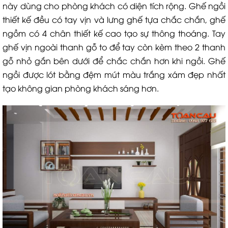
này dùng cho phòng khách có diện tích rộng. Ghế ngồi
thiết kế đều có tay vịn và lưng ghế tựa chắc chắn, ghế
ngồm có 4 chân thiết kế cao tạo sự thông thoáng. Tay
ghế vịn ngoài thanh gỗ to để tay còn kèm theo 2 thanh
gỗ nhỏ gắn bên dưới để chắc chắn hơn khi ngồi. Ghế
ngồi được lót bằng đệm mút màu trắng xám đẹp nhất
tạo không gian phòng khách sáng hơn.