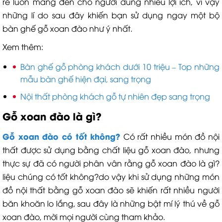
rẻ luôn mang đến cho người dùng nhiều lợi ích, vì vậy
những lí do sau đây khiến bạn sử dụng ngay một bộ
bàn ghế gỗ xoan đào như ý nhất.
Xem thêm:
Bàn ghế gỗ phòng khách dưới 10 triệu – Top những
mẫu bàn ghế hiện đại, sang trọng
Nội thất phòng khách gỗ tự nhiên đẹp sang trọng
Gỗ xoan đào là gì?
Gỗ xoan đào có tốt không?
Có rất nhiều món đồ nội
thất được sử dụng bằng chất liệu gỗ xoan đào, nhưng
thực sự đã có người phân vân rằng gỗ xoan đào là gì?
liệu chúng có tốt không?do vậy khi sử dụng những món
đồ nội thất bằng gỗ xoan đào sẽ khiến rất nhiều người
băn khoăn lo lắng, sau đây là những bật mí lý thú về gỗ
xoan đào, mời mọi người cùng tham khảo.