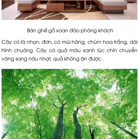
Bàn ghế gỗ xoan đào phòng khách
Cây có lá nhọn, đơn, có mùi hăng, chùm hoa trắng, dài
hình chuông. Cây có quả màu xanh lúc chín chuyển
vàng sang nâu nhạt, quả không ăn được.