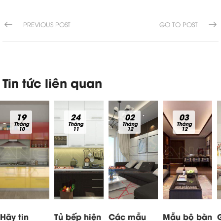
PREVIOUS POST
GO TO POST
Tin tức liên quan
19
24
02
03
Tháng
Tháng
Tháng
Tháng
10
11
12
12
Hãy tin
Tủ bếp hiện
Các mẫu
Mẫu bộ bàn