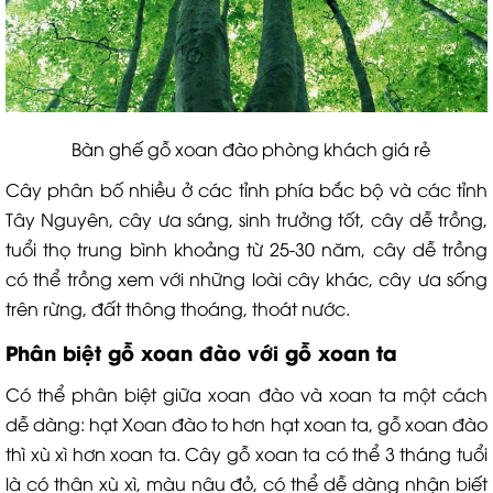
Bàn ghế gỗ xoan đào phòng khách giá rẻ
Cây phân bố nhiều ở các tỉnh phía bắc bộ và các tỉnh
Tây Nguyên, cây ưa sáng, sinh trưởng tốt, cây dễ trồng,
tuổi thọ trung bình khoảng từ 25-30 năm, cây dễ trồng
có thể trồng xem với những loài cây khác, cây ưa sống
trên rừng, đất thông thoáng, thoát nước.
Phân biệt gỗ xoan đào với gỗ xoan ta
Có thể phân biệt giữa xoan đào và xoan ta một cách
dễ dàng: hạt Xoan đào to hơn hạt xoan ta, gỗ xoan đào
thì xù xì hơn xoan ta. Cây gỗ xoan ta có thể 3 tháng tuổi
là có thân xù xì, màu nâu đỏ, có thể dễ dàng nhận biết