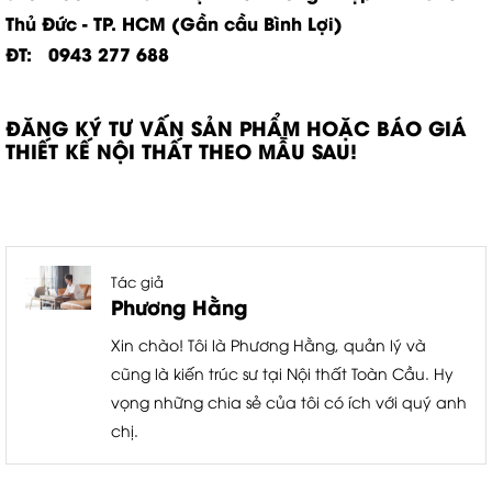
Thủ Đức - TP. HCM (Gần cầu Bình Lợi)
ĐT: 0943 277 688
ĐĂNG KÝ TƯ VẤN SẢN PHẨM HOẶC BÁO GIÁ
THIẾT KẾ NỘI THẤT THEO MẪU SAU!
Tác giả
Phương Hằng
Xin chào! Tôi là Phương Hằng, quản lý và
cũng là kiến trúc sư tại Nội thất Toàn Cầu. Hy
vọng những chia sẻ của tôi có ích với quý anh
chị.