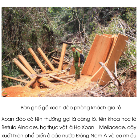
Bàn ghế gỗ xoan đào phòng khách giá rẻ
Xoan đào có tên thường gọi là cáng ló, tên khoa học là
Betula Alnoides, họ thực vật là Họ Xoan – Meliaceae, cây
xuất hiện phổ biến ở các nước Đông Nam Á và có nhiều