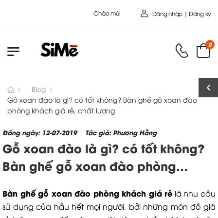
Chào mừng bạn đến với Nội Thất Toàn Cầu - Công ty cổ Phần SIMEHOME
Đăng nhập | Đăng ký
0
Blog
Gỗ xoan đào là gì? có tốt không? Bàn ghế gỗ xoan đào
phòng khách giá rẻ, chất lượng
Đăng ngày: 12-07-2019
Tác giả: Phương Hằng
|
Gỗ xoan đào là gì? có tốt không?
Bàn ghế gỗ xoan đào phòng
khách giá rẻ, chất lượng
B
àn ghế gỗ xoan đào phòng khách
giá rẻ
là nhu cầu
sử dụng của hầu hết mọi người, bởi những món đồ giá