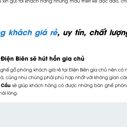
u xin gửi tới khách hàng những mẫu thiết kế độc đáo, ch
g khách giá rẻ
, uy tín, chất lượn
i
Điện
Biên
sẽ hút hồn gia chủ
hế gỗ phòng khách giá rẻ tại Điện Biên gia chủ nên có 
nhà, cũng như chúng phải phù hợp nhất với không gian c
n Cầu
sẽ giúp khách hàng có được những bàn ghế phò
hài lòng.