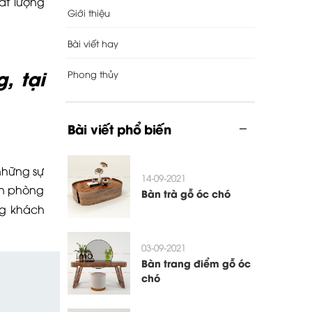
ất lượng
Giới thiệu
Bài viết hay
g, tại
Phong thủy
Bài viết phổ biến
những sự
14-09-2021
ăn phòng
Bàn trà gỗ óc chó
ng khách
03-09-2021
Bàn trang điểm gỗ óc
chó