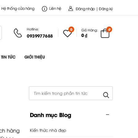
Hệ thống cửa hàng
Liên hệ
Đăng nhập | Đăng ký
Hotline:
0
0
Giỏ Hàng:
0 ₫
0939977688
TIN TỨC
GIỚI THIỆU
Danh mục Blog
ách hàng
Kiến thức nhà đẹp