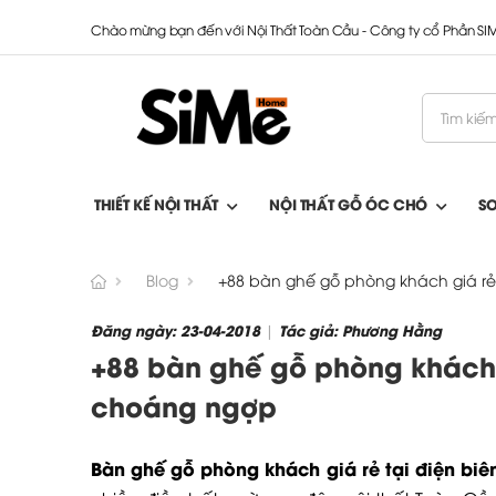
Chào mừng bạn đến với Nội Thất Toàn Cầu - Công ty cổ Phần S
THIẾT KẾ NỘI THẤT
NỘI THẤT GỖ ÓC CHÓ
S
Blog
+88 bàn ghế gỗ phòng khách giá rẻ
Đăng ngày: 23-04-2018
Tác giả: Phương Hằng
|
+88 bàn ghế gỗ phòng khách g
choáng ngợp
Bàn ghế gỗ phòng khách giá rẻ tại điện biê