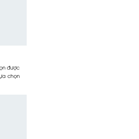
họn được
lựa chọn