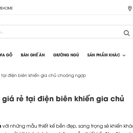
IMEHOME
OFA GỖ
BÀN GHẾ ĂN
GIƯỜNG NGỦ
SẢN PHẨM KHÁC
 tại điện biên khiến gia chủ choáng ngợp
iá rẻ tại điện biên khiến gia chủ
n
với những mẫu thiết kế bền đẹp, sang trọng sẽ khiến kh