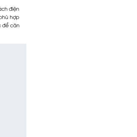
ách điện
 phù hợp
c để căn