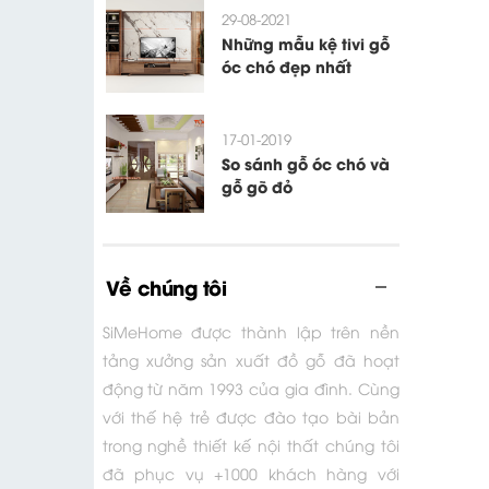
29-08-2021
Những mẫu kệ tivi gỗ
óc chó đẹp nhất
17-01-2019
So sánh gỗ óc chó và
gỗ gõ đỏ
Về chúng tôi
SiMeHome được thành lập trên nền
tảng xưởng sản xuất đồ gỗ đã hoạt
động từ năm 1993 của gia đình. Cùng
với thế hệ trẻ được đào tạo bài bản
trong nghề thiết kế nội thất chúng tôi
đã phục vụ +1000 khách hàng với