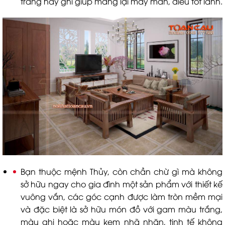
trắng hay ghi giúp mang lại may mắn, điều tốt lành.
Bạn thuộc mệnh Thủy, còn chần chừ gì mà không
sở hữu ngay cho gia đình một sản phẩm với thiết kế
vuông vắn, các góc cạnh được làm tròn mềm mại
và đặc biệt là sở hữu món đồ với gam màu trắng,
màu ghi hoặc màu kem nhã nhặn, tinh tế không