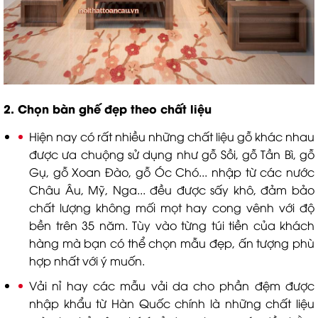
2. Chọn bàn ghế đẹp theo chất liệu
Hiện nay có rất nhiều những chất liệu gỗ khác nhau
được ưa chuộng sử dụng như gỗ Sồi, gỗ Tần Bì, gỗ
Gụ, gỗ Xoan Đào, gỗ Óc Chó... nhập từ các nước
Châu Âu, Mỹ, Nga... đều được sấy khô, đảm bảo
chất lượng không mối mọt hay cong vênh với độ
bền trên 35 năm. Tùy vào từng túi tiền của khách
hàng mà bạn có thể chọn mẫu đẹp, ấn tượng phù
hợp nhất với ý muốn.
Vải nỉ hay các mẫu vải da cho phần đệm được
nhập khẩu từ Hàn Quốc chính là những chất liệu