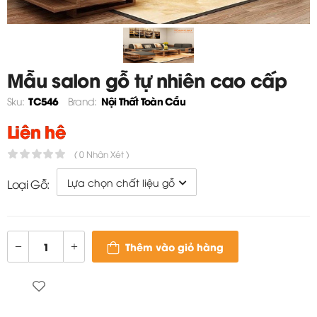
Mẫu salon gỗ tự nhiên cao cấp
cho phòng khách TC546
TC546
Nội Thất Toàn Cầu
Sku:
Brand:
Liên hệ
( 0 Nhận Xét )
Loại Gỗ:
Thêm vào giỏ hàng