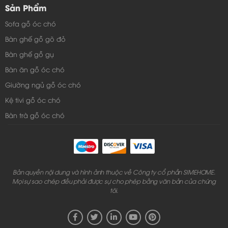
Sản Phẩm
Sofa gỗ óc chó
Bàn ghế gỗ gõ đỏ
Bàn ghế gỗ gụ
Bàn ăn gỗ óc chó
Giường ngủ gỗ óc chó
Kệ tivi gỗ óc chó
Bàn trà gỗ óc chó
Bản quyền nội dung và hình ảnh thuộc về Công ty cổ phần SIMEHOME.
Mọi sự sao chép đều phải được sự cho phép bằng văn bản của chúng
tôi.