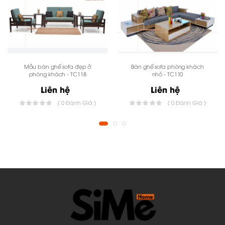
Mẫu bàn ghế sofa đẹp ở
Bàn ghế sofa phòng khách
phòng khách - TC118
nhỏ - TC110
Liên hệ
Liên hệ
( 0 Đánh Giá )
( 0 Đánh Giá )
Không phải xưởng nội thất nào cũng có đội ngũ nghệ
nhân
thật sự biết “đọc” gỗ và “hiểu” đường nét thiết kế
.
Phoenix được hoàn thiện bởi: