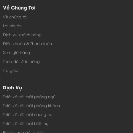
Về Chúng Tôi
2. Một sản phẩm được mài giũa qua nhiều lần thử
Về chúng tôi
nghiệm, quy trình sản xuất chuẩn vẫn được kiểm tra
Lợi nhuận
QC nghiêm ngặt
Dịch vụ khách hàng
Điều khoản & Thanh toán
Xem giỏ hàng
Theo dõi đơn hàng
Trợ giúp
Dịch Vụ
Thiết kế nội thất phòng ngủ
Thiết kế nội thất phòng khách
Thiết kế nội thất chung cư
Thiết kế nội thất biệt thự
Phòng ngủ gỗ óc chó