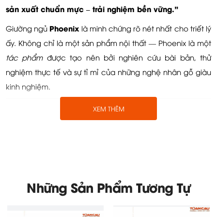
sản xuất chuẩn mực – trải nghiệm bền vững.”
Phoenix
Giường ngủ
là minh chứng rõ nét nhất cho triết lý
ấy. Không chỉ là một sản phẩm nội thất — Phoenix là một
tác phẩm
được tạo nên bởi nghiên cứu bài bản, thử
nghiệm thực tế và sự tỉ mỉ của những nghệ nhân gỗ giàu
kinh nghiệm.
XEM THÊM
1. Được tạo ra bởi những nghệ nhân gỗ lành nghề >15
năm kinh nghiệm
Những Sản Phẩm Tương Tự