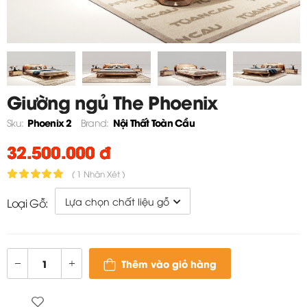
Giường ngủ The Phoenix
Phoenix 2
Nội Thất Toàn Cầu
Sku:
Brand:
32.500.000 đ
( 1 Nhận Xét )
Loại Gỗ:
Thêm vào giỏ hàng