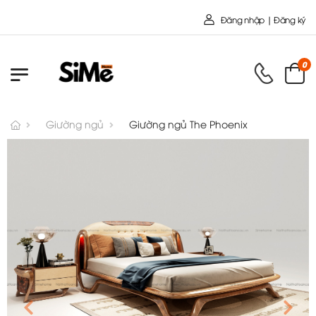
Chào mừng bạn đến v
Đăng nhập | Đăng ký
0
Giường ngủ
Giường ngủ The Phoenix