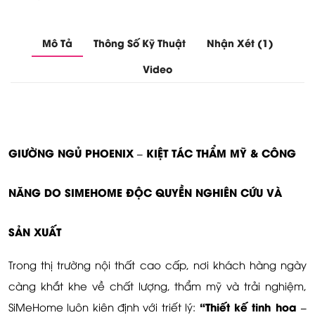
Mô Tả
Thông Số Kỹ Thuật
Nhận Xét (1)
Video
GIƯỜNG NGỦ PHOENIX – KIỆT TÁC THẨM MỸ & CÔNG
NĂNG DO SIMEHOME ĐỘC QUYỀN NGHIÊN CỨU VÀ
SẢN XUẤT
Trong thị trường nội thất cao cấp, nơi khách hàng ngày
càng khắt khe về chất lượng, thẩm mỹ và trải nghiệm,
“Thiết kế tinh hoa –
SiMeHome luôn kiên định với triết lý: