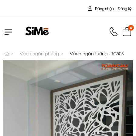
Chào mừng bạn đến
Đăng nhập | Đăng ký
0
Vách ngăn phòng
Vách ngăn tường - TC503