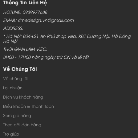
Thông Tin Liên Hệ
HOTLINE: 0939977688
EMAIL: simedesign.vn@gmail.com
ADDRESS:
* Hà Nội: B04-L21 An Phú shop villa, KĐT Dương Nội, Hà Đông,
Hà Nội
THỜI GIAN LÀM VIỆC:
8H00 - 17H00 hàng ngày trừ CN và lễ tết
Về Chúng Tôi
Về chúng tôi
Lợi nhuận
Dịch vụ khách hàng
Điều khoản & Thanh toán
Thiết kế mẫu nội thất này đơn giản, không quá cầu kì và
Xem giỏ hàng
phức tạo giúp che đi những khuyết điểm của bức tường
Theo dõi đơn hàng
ngôi nhà của gia đình bạn.
Trợ giúp