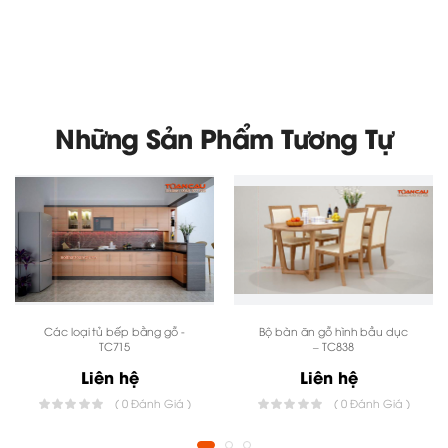
Những Sản Phẩm Tương Tự
Các loại tủ bếp bằng gỗ -
Bộ bàn ăn gỗ hình bầu dục
TC715
– TC838
Liên hệ
Liên hệ
vách ngăn phòng ngủ bằng gỗ đẹp
Mẫu
có màu trắng
( 0 Đánh Giá )
( 0 Đánh Giá )
nhẹ nhàng, vách ngăn này mang lại sự riêng tư cho phòng