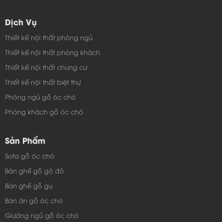
Vách ngăn bằng gỗ đang được nhiều chủ nhà tin dùng
Dịch Vụ
cho mọi không gian, vách ngăn trên có sự kết hợp giữa
Thiết kế nội thất phòng ngủ
phần bên dưới được tạo kiểu thàng một khối không có họa
Thiết kế nội thất phòng khách
tiết che chiếc giường ngủ, bên trên có những họa tiết hoa
Thiết kế nội thất chung cư
văn. màu nâu bên ngoài ôm màu trắng bên trong của sản
Thiết kế nội thất biệt thự
phẩm.
Phòng ngủ gỗ óc chó
Phòng khách gỗ óc chó
Sản Phẩm
Sofa gỗ óc chó
Bàn ghế gỗ gõ đỏ
Bàn ghế gỗ gụ
Bàn ăn gỗ óc chó
Giường ngủ gỗ óc chó