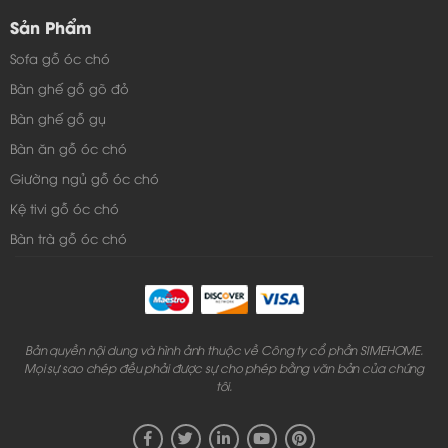
Sản Phẩm
Sofa gỗ óc chó
Bàn ghế gỗ gõ đỏ
Bàn ghế gỗ gụ
Bàn ăn gỗ óc chó
Giường ngủ gỗ óc chó
Kệ tivi gỗ óc chó
Bàn trà gỗ óc chó
Bản quyền nội dung và hình ảnh thuộc về Công ty cổ phần SIMEHOME.
Mọi sự sao chép đều phải được sự cho phép bằng văn bản của chúng
tôi.