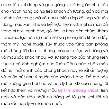
cách tân với dáng vẻ gọn gàng và đơn giản như trên
cho khách hàng có nơi tiếp khách ấn tượng, gắn bó mọi
thành viên trong nhà với nhau. Mẫu đẹp kết hợp với nền
tường màu xám nhẹ và kết hợp thêm với một số món đồ
trang trí như tranh ảnh, gối ôm, lọ hoa, đèn chùm, thảm
trải sofa... tạo nên sự cuốn hút và phòng tiếp khách đầy
thẩm mỹ, nghệ thuật. Tùy thuộc vào từng căn phòng
mà chúng tôi đưa ra những mẫu sofa đẹp với dáng vẻ
và màu sắc khác nhau, với sự sáng tạo của những kiến
trúc sư có kinh nghiệm của Toàn Cầu chắc chắn món
đồ nội thất chính của phòng khách này sẽ rất ấn tượng
và cuốn hút như ý muốn của khách hàng. Để tạo nên
một không gian hài hòa và hợp lý hơn KTS của chúng tôi
kệ ti vi phòng khách
kết hợp thêm với những mẫu
tiện
nghi và độc đáo nhất có dáng vẻ tối giản chi tiết có
màu sắc hợp lý và hài hòa nhất.