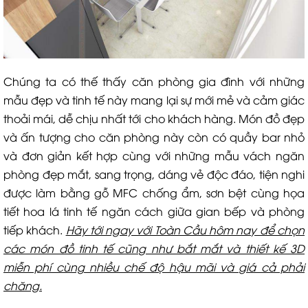
Chúng ta có thế thấy căn phòng gia đình với những
mẫu đẹp và tinh tế này mang lại sự mới mẻ và cảm giác
thoải mái, dễ chịu nhất tới cho khách hàng. Món đồ đẹp
và ấn tượng cho căn phòng này còn có quầy bar nhỏ
và đơn giản kết hợp cùng với những mẫu vách ngăn
phòng đẹp mắt, sang trọng, dáng vẻ độc đáo, tiện nghi
được làm bằng gỗ MFC chống ẩm, sơn bệt cùng họa
tiết hoa lá tinh tế ngăn cách giữa gian bếp và phòng
tiếp khách.
Hãy tới ngay với Toàn Cầu hôm nay để chọn
các món đồ tinh tế cũng như bắt mắt và thiết kế 3D
miễn phí cùng nhiều chế độ hậu mãi và giá cả phải
chăng.