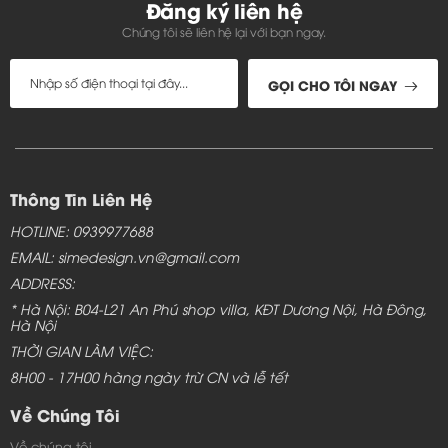
Đăng ký liên hệ
Chúng tôi sẽ liên hệ lại với bạn ngay.
GỌI CHO TÔI NGAY
Thông Tin Liên Hệ
HOTLINE: 0939977688
EMAIL: simedesign.vn@gmail.com
ADDRESS:
* Hà Nội: B04-L21 An Phú shop villa, KĐT Dương Nội, Hà Đông,
Hà Nội
THỜI GIAN LÀM VIỆC:
8H00 - 17H00 hàng ngày trừ CN và lễ tết
Về Chúng Tôi
Về chúng tôi