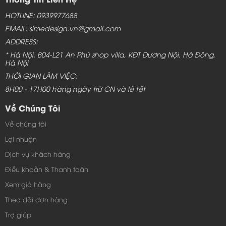
HOTLINE: 0939977688
EMAIL: simedesign.vn@gmail.com
ADDRESS:
* Hà Nội: B04-L21 An Phú shop villa, KĐT Dương Nội, Hà Đông,
Hà Nội
THỜI GIAN LÀM VIỆC:
8H00 - 17H00 hàng ngày trừ CN và lễ tết
Về Chúng Tôi
Về chúng tôi
Lợi nhuận
Dịch vụ khách hàng
Điều khoản & Thanh toán
Xem giỏ hàng
Theo dõi đơn hàng
Trợ giúp