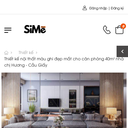
Chào mừng bạn đến với Nội Thất To
Đăng nhập | Đăng ký
0
Thiết kế
Thiết kế nội thất màu ghi đẹp mắt cho căn phòng 40m² nhà
chị Hương - Cầu Giấy