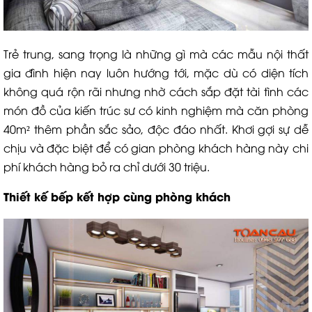
Trẻ trung, sang trọng là những gì mà các mẫu nội thất
gia đình hiện nay luôn hướng tới, mặc dù có diện tích
không quá rộn rãi nhưng nhờ cách sắp đặt tài tình các
món đồ của kiến trúc sư có kinh nghiệm mà căn phòng
40m² thêm phần sắc sảo, độc đáo nhất. Khơi gợi sự dễ
chịu và đặc biệt để có gian phòng khách hàng này chi
phí khách hàng bỏ ra chỉ dưới 30 triệu.
Thiết kế bếp kết hợp cùng phòng khách