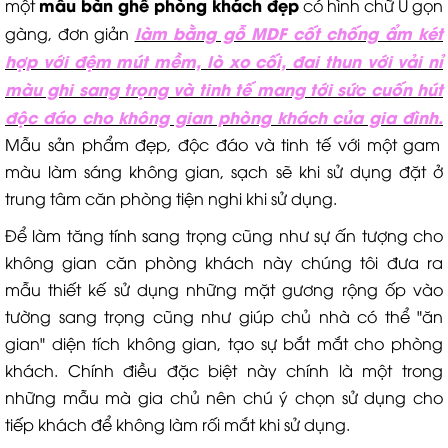
mẫu bàn ghế phòng khách đẹp
một
có hình chữ U gọn
làm bằng gỗ MDF cốt chống ẩm két
gàng, đơn giản
hợp với đệm mút mềm, lò xo cối, đai thun với vải nỉ
màu ghi sang trọng và tinh tế mang tới sức cuốn hút
độc đáo cho không gian phòng khách của gia đình.
Mẫu sản phẩm đẹp, độc đáo và tinh tế với một gam
màu làm sáng không gian, sạch sẽ khi sử dụng đặt ở
trung tâm căn phòng tiện nghi khi sử dụng.
Để làm tăng tính sang trọng cũng như sự ấn tượng cho
không gian căn phòng khách này chúng tôi đưa ra
mẫu thiết kế sử dụng những mặt gương rộng ốp vào
tường sang trọng cũng như giúp chủ nhà có thể "ăn
gian" diện tích không gian, tạo sự bắt mắt cho phòng
khách. Chính điều đặc biệt này chính là một trong
những mẫu mà gia chủ nên chú ý chọn sử dụng cho
tiếp khách để không làm rối mắt khi sử dụng.