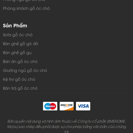
Phòng khách gỗ óc chó
Sản Phẩm
Sofa gỗ óc chó
Bàn ghế gỗ gõ đỏ
Bàn ghế gỗ gụ
Bàn ăn gỗ óc chó
Giường ngủ gỗ óc chó
Kệ tivi gỗ óc chó
Bàn trà gỗ óc chó
Bản quyền nội dung và hình ảnh thuộc về Công ty cổ phần SIMEHOME.
Mọi sự sao chép đều phải được sự cho phép bằng văn bản của chúng
tôi.