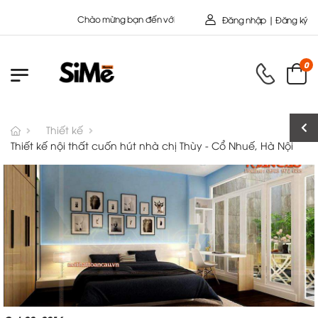
Chào mừng bạn đến với Nội Thất Toàn Cầu - Công ty cổ Phần SIMEHO
Đăng nhập | Đăng ký
0
Thiết kế
Thiết kế nội thất cuốn hút nhà chị Thùy - Cổ Nhuế, Hà Nội