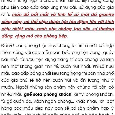
phụ kiện cao cấp đáp ứng nhu cầu sử dụng của gia
món đồ bắt mắt và tinh tế có mặt đá granite
chủ,
cứng cáp, có thể chịu được lực tác động lớn với kính
chịu nhiệt màu xanh nhẹ nhàng tạo nên sự thoáng
đãng, rộng mở cho phòng bếp.
Đối với căn phòng hiện nay chúng tôi hình chữ L kết hợp
thêm cùng với các mẫu bàn bếp phụ tiện dụng, quầy
bar nhỏ, tủ rượu tiện dụng trang trí căn phòng và làm
nên một không gian tinh tế, cuốn hút nhất. Khi sở hữu
mẫu cao cấp bằng chất liệu sang trọng thì căn nhà phố
của gia chủ sẽ trở nên cuốn hút và ấn tượng như ý
muốn. Ngoài những sản phẩm này chúng tôi còn có
ghế sofa phòng khách
nhiều mẫu
, kệ tivi phòng khách,
tủ gỗ quần áo, vách ngăn phòng... khác nhau, khi đặt
hàng các mẫu đẹp này bạn sẽ có sản phẩm hợp lý
nhất, màu sắc tinh tế nhất cùng chế độ bảo hành 3