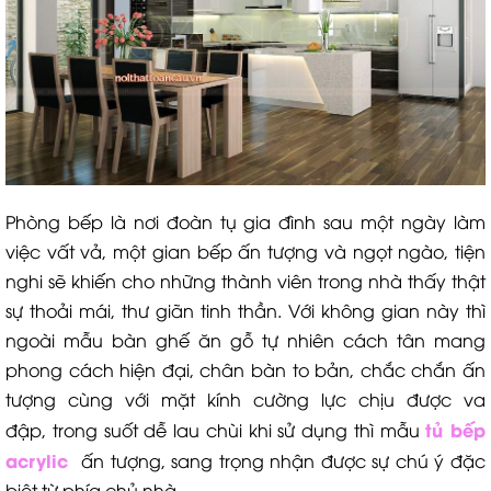
Phòng bếp là nơi đoàn tụ gia đình sau một ngày làm
việc vất vả, một gian bếp ấn tượng và ngọt ngào, tiện
nghi sẽ khiến cho những thành viên trong nhà thấy thật
sự thoải mái, thư giãn tinh thần. Với không gian này thì
ngoài mẫu bàn ghế ăn gỗ tự nhiên cách tân mang
phong cách hiện đại, chân bàn to bản, chắc chắn ấn
tượng cùng với mặt kính cường lực chịu được va
tủ bếp
đập, trong suốt dễ lau chùi khi sử dụng thì mẫu
acrylic
ấn tượng, sang trọng nhận được sự chú ý đặc
biệt từ phía chủ nhà.