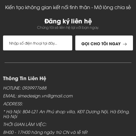
Kiến tạo không gian kết nối tình thân - Mở lòng chia sẻ
Đăng ký liên hệ
Chúng tôi sẽ liên hệ lại với bạn ngay.
GỌI CHO TÔI NGAY
Thông Tin Liên Hệ
HOTLINE: 0939977688
EMAIL: simedesign.vn@gmail.com
ADDRESS:
* Hà Nội: B04-L21 An Phú shop villa, KĐT Dương Nội, Hà Đông,
Hà Nội
THỜI GIAN LÀM VIỆC:
8H00 - 17H00 hàng ngày trừ CN và lễ tết