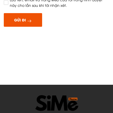
này cho lần sau khi tôi nhận xét.
GỬI ĐI