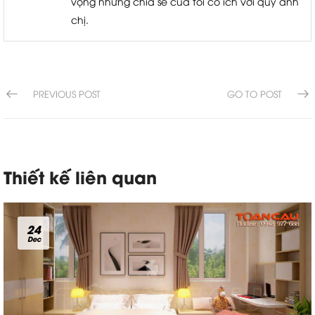
vọng những chia sẻ của tôi có ích với quý anh
chị.
PREVIOUS POST
GO TO POST
Thiết kế liên quan
24
Dec