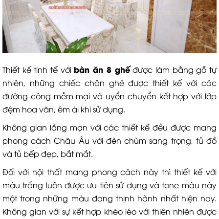
bàn ăn 8 ghế
Thiết kế tinh tế với
được làm bằng gỗ tự
nhiên, những chiếc chân ghé được thiết kế với các
đường công mềm mại và uyển chuyển kết hợp với lớp
đệm hoa văn, êm ái khi sử dụng.
Không gian lẵng mạn với các thiết kế đều được mang
phong cách Châu Âu với đèn chùm sang trọng, tủ đồ
và tủ bếp đẹp, bắt mắt.
Đối với nội thất mang phong cách này thì thiết kế với
màu trắng luôn được ưu tiên sử dụng và tone màu này
một trong những màu đang thịnh hành nhất hiện nay.
Không gian với sự kết hợp khéo léo với thiên nhiên được