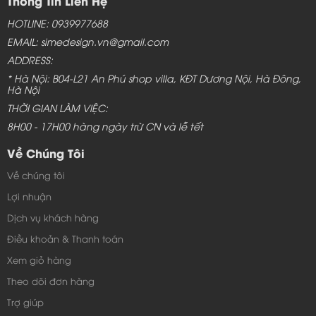
Thông Tin Liên Hệ
HOTLINE: 0939977688
EMAIL: simedesign.vn@gmail.com
ADDRESS:
* Hà Nội: B04-L21 An Phú shop villa, KĐT Dương Nội, Hà Đông,
Hà Nội
THỜI GIAN LÀM VIỆC:
8H00 - 17H00 hàng ngày trừ CN và lễ tết
Về Chúng Tôi
Về chúng tôi
Lợi nhuận
Dịch vụ khách hàng
Điều khoản & Thanh toán
Xem giỏ hàng
Theo dõi đơn hàng
Trợ giúp