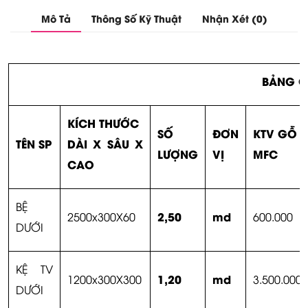
Mô Tả
Thông Số Kỹ Thuật
Nhận Xét (0)
BẢNG G
KÍCH THƯỚC
SỐ
ĐƠN
KTV GỖ
TÊN SP
DÀI X SÂU X
LƯỢNG
VỊ
MFC
CAO
BỆ
2,50
md
2500x300X60
600.000
DƯỚI
KỆ TV
1,20
md
1200x300X300
3.500.000
DƯỚI