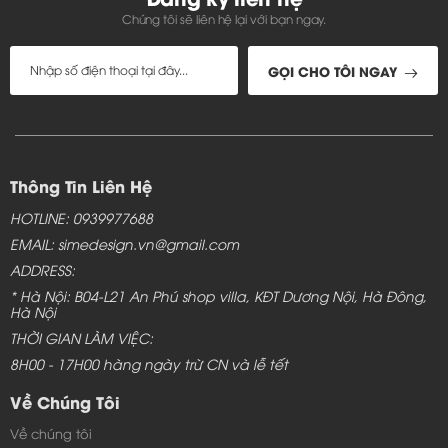
Chúng tôi sẽ liên hệ lại với bạn ngay.
GỌI CHO TÔI NGAY
Thông Tin Liên Hệ
HOTLINE: 0939977688
EMAIL: simedesign.vn@gmail.com
ADDRESS:
* Hà Nội: B04-L21 An Phú shop villa, KĐT Dương Nội, Hà Đông,
Hà Nội
THỜI GIAN LÀM VIỆC:
Kệ tivi phòng khách bằng gỗ đẹp -
TC349 bền bỉ, chắc chắn
8H00 - 17H00 hàng ngày trừ CN và lễ tết
Về Chúng Tôi
Mẫu kệ Tivi đẹp
- TC321 thiết kế theo phong cách mới
Về chúng tôi
nhất hiện nay. Kệ Tivi làm từ loại gỗ Acrylic cao cấp, gỗ