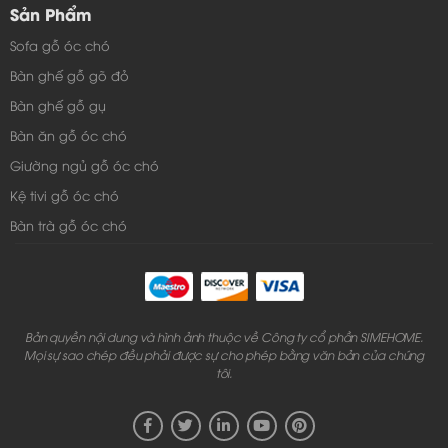
thưởng thức những bộ phim hay, thú vị
Sản Phẩm
Sofa gỗ óc chó
Bàn ghế gỗ gõ đỏ
Bàn ghế gỗ gụ
Bàn ăn gỗ óc chó
Giường ngủ gỗ óc chó
Kệ tivi gỗ óc chó
Bàn trà gỗ óc chó
Bản quyền nội dung và hình ảnh thuộc về Công ty cổ phần SIMEHOME.
Mọi sự sao chép đều phải được sự cho phép bằng văn bản của chúng
tôi.