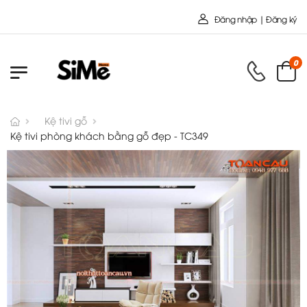
Chào mừng bạn đến với Nội
Đăng nhập | Đăng ký
0
Kệ tivi gỗ
Kệ tivi phòng khách bằng gỗ đẹp - TC349