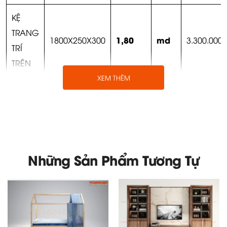
KỆ
TRANG
1,80
md
1800X250X300
3.300.000
TRÍ
TRÊN
XEM THÊM
VÁCH
3,75
m2
1500X36X2500
1.400.000
ỐP
ĐỢT
3,00
md
TRANG
3000X200X36
500.000
Những Sản Phẩm Tương Tự
TRÍ
TỔNG
18.390.0
CỘNG