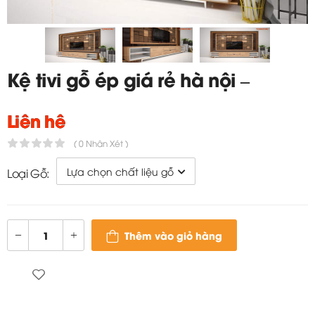
Kệ tivi gỗ ép giá rẻ hà nội –
TC353
Liên hệ
( 0 Nhận Xét )
Loại Gỗ:
Thêm vào giỏ hàng