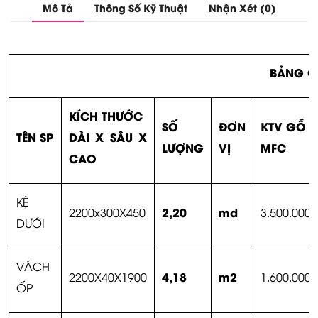
Mô Tả
Thông Số Kỹ Thuật
Nhận Xét (0)
BẢNG GI
KÍCH THƯỚC
SỐ
ĐƠN
KTV GỖ
TÊN SP
DÀI X SÂU X
LƯỢNG
VỊ
MFC
CAO
KỆ
2,20
md
2200x300X450
3.500.000
DƯỚI
VÁCH
4,18
m2
2200X40X1900
1.600.000
ỐP