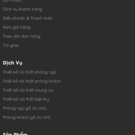
chọn những món đồ nội thất phù hợp với không gian
Dịch vụ khách hàng
căn phòng nhà mình.
Điều khoản & Thanh toán
Kệ tivi gỗ ép giá rẻ hà nội – TC353 có thể lựa chọn bài
Xem giỏ hàng
trí trong không gian căn phòng ngủ cũng như căn
Theo dõi đơn hàng
phòng khách, nhưng hãy nên chú ý bài trí cho phù
Trợ giúp
hợp và tương xứng với từng không gian để những
Dịch Vụ
chiếc kệ này luôn thể hiện được sự sang trọng và hài
hòa.
Thiết kế nội thất phòng ngủ
Thiết kế nội thất phòng khách
Thiết kế nội thất chung cư
Thiết kế nội thất biệt thự
Phòng ngủ gỗ óc chó
Phòng khách gỗ óc chó
Sản Phẩm