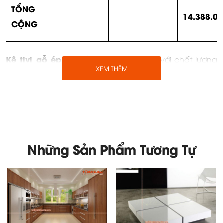
TỔNG
14.388.00
CỘNG
Kệ tivi gỗ ép giá rẻ hà nội – TC353
với chất lượng
XEM THÊM
vượt trội so với những kiểu thiết kế phù hợp nhất mang
đến cho người dùng sự hài lòng nhất, và sau đây là
những ưu điểm nổi bật của mẫu kệ tivi TC353
Kệ tivi gỗ ép giá rẻ hà nội – TC353 mang
đến cho ngôi nhà luôn tươi mới
Những Sản Phẩm Tương Tự
Có rất nhiểu loại ván ép để tạo nên được sản phẩm
bền đẹp như ý nhất, và những mẫu sản phẩm được
làm nên những món đồ nội thất đẹp đặc biệt là những
chiếc kệ tivi thì đều mang đến cho người dùng nhiều
sự lựa chọn thiết thực nhất. Ván ép công nghiệp được