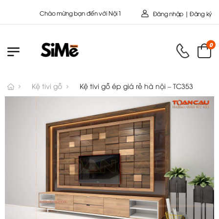
Chào mừng bạn đến với Nội Thất Toàn Cầu - Công ty cổ Phần SIME
Đăng nhập | Đăng ký
0
Kệ tivi gỗ
Kệ tivi gỗ ép giá rẻ hà nội – TC353