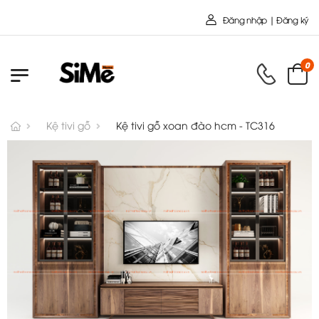
Chào mừng bạn đến với Nội
Đăng nhập | Đăng ký
0
Kệ tivi gỗ
Kệ tivi gỗ xoan đào hcm - TC316