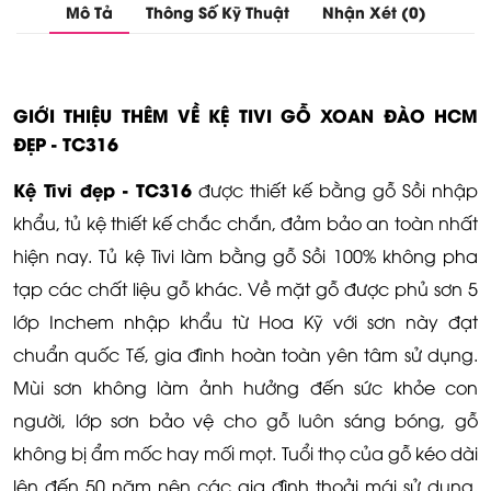
Mô Tả
Thông Số Kỹ Thuật
Nhận Xét (0)
GIỚI THIỆU THÊM VỀ KỆ TIVI GỖ XOAN ĐÀO HCM
ĐẸP - TC316
Kệ Tivi đẹp - TC316
được thiết kế bằng gỗ Sồi nhập
khẩu, tủ kệ thiết kế chắc chắn, đảm bảo an toàn nhất
hiện nay. Tủ kệ Tivi làm bằng gỗ Sồi 100% không pha
tạp các chất liệu gỗ khác. Về mặt gỗ được phủ sơn 5
lớp Inchem nhập khẩu từ Hoa Kỹ với sơn này đạt
chuẩn quốc Tế, gia đình hoàn toàn yên tâm sử dụng.
Mùi sơn không làm ảnh hưởng đến sức khỏe con
người, lớp sơn bảo vệ cho gỗ luôn sáng bóng, gỗ
không bị ẩm mốc hay mối mọt. Tuổi thọ của gỗ kéo dài
lên đến 50 năm nên các gia đình thoải mái sử dụng,