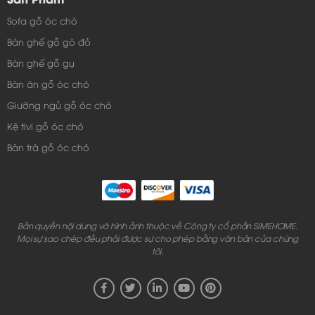
Sofa gỗ óc chó
Bàn ghế gỗ gõ đỏ
Bàn ghế gỗ gụ
Bàn ăn gỗ óc chó
Giường ngủ gỗ óc chó
Kệ tivi gỗ óc chó
Bàn trà gỗ óc chó
Bản quyền nội dung và hình ảnh thuộc về Công ty cổ phần SIMEHOME.
Mọi sự sao chép đều phải được sự cho phép bằng văn bản của chúng
tôi.