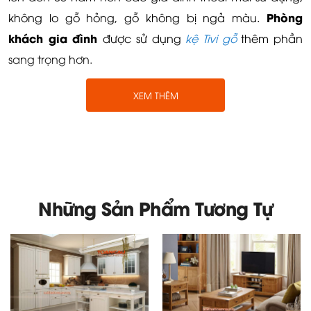
Phòng
không lo gỗ hỏng, gỗ không bị ngả màu.
khách gia đình
được sử dụng
kệ Tivi gỗ
thêm phần
sang trọng hơn.
XEM THÊM
Những Sản Phẩm Tương Tự