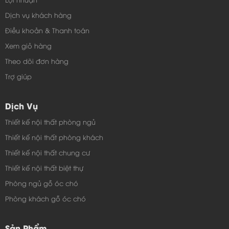
Showroom 2: 16A Phạm Văn Đồng- Hiệp Bình
Dịch vụ khách hàng
Chánh- Thủ Đức - TP. HCM (Gần cầu Bình Lợi)
Điều khoản & Thanh toán
ĐT: 0943 277 688
Xem giỏ hàng
Theo dõi đơn hàng
Kệ tivi gỗ công nghiệp tại hà nội - TC304
Trợ giúp
Kệ tivi mini giá rẻ - TC359
Dịch Vụ
Kệ tivi kết hợp tủ sách – TC356
Thiết kế nội thất phòng ngủ
ĐĂNG KÝ TƯ VẤN SẢN PHẨM HOẶC THIẾT KẾ
Thiết kế nội thất phòng khách
NỘI THẤT THEO MẪU SAU!
Thiết kế nội thất chung cư
Thiết kế nội thất biệt thự
Phòng ngủ gỗ óc chó
Phòng khách gỗ óc chó
Sản Phẩm