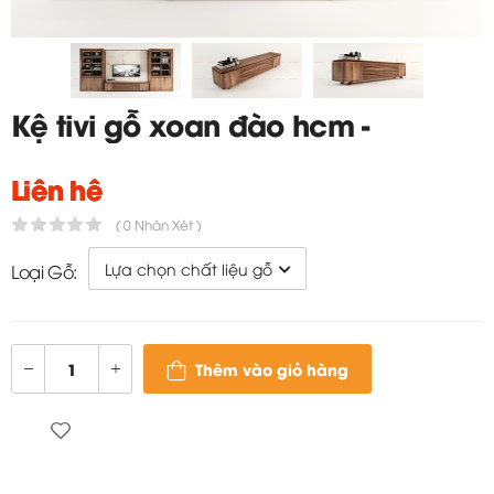
Kệ tivi gỗ xoan đào hcm -
TC316
Liên hệ
( 0 Nhận Xét )
Loại Gỗ:
Thêm vào giỏ hàng