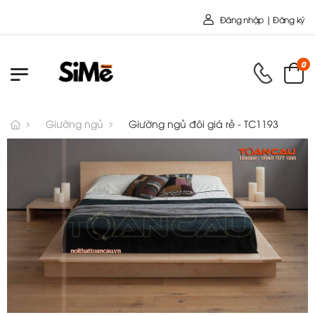
Chào mừng bạn đến với Nội
Đăng nhập | Đăng ký
0
Giường ngủ
Giường ngủ đôi giá rẻ - TC1193