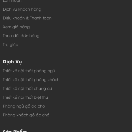
Dịch vụ khách hàng
Điều khoản & Thanh toán
Xem giỏ hàng
Theo dõi đơn hàng
Trợ giúp
Dịch Vụ
Thiết kế nội thất phòng ngủ
Thiết kế nội thất phòng khách
Giường ngủ đôi
- TC1193
cung cấp với giá rẻ chỉ có
Thiết kế nội thất chung cư
ở Công ty nội thất Toàn Cầu, giường ngủ đảm bảo
Thiết kế nội thất biệt thự
chất lượng bền nhất khi sử dụng, thời gian bảo hành
Phòng ngủ gỗ óc chó
lên đến 3 năm. Giường thiết kế rất chắc chắn, kiểu
Phòng khách gỗ óc chó
dáng đẹp, hiện đại được nhiều người tiêu dùng yêu
Sản Phẩm