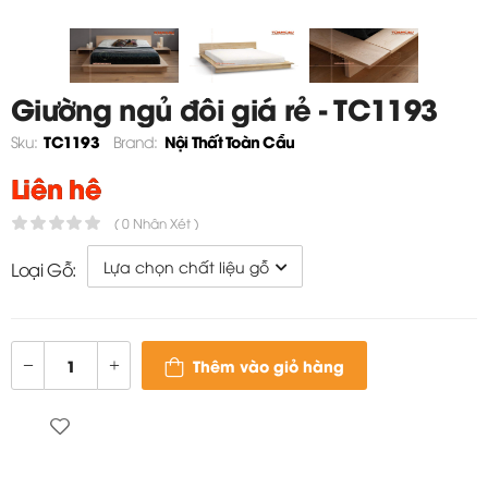
Giường ngủ đôi giá rẻ - TC1193
TC1193
Nội Thất Toàn Cầu
Sku:
Brand:
Liên hệ
( 0 Nhận Xét )
Loại Gỗ:
Thêm vào giỏ hàng