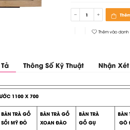
Thêm
Thêm vào danh 
 Tả
Thông Số Kỹ Thuật
Nhận Xét
ƯỚC 1100 X 700
BÀN TRÀ GỖ
BÀN TRÀ GỖ
BÀN TRÀ
BÀN 
SỒI MỸ ĐỎ
XOAN ĐÀO
GỖ GỤ
GÕ 