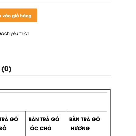
 vào giỏ hàng
sách yêu thích
 (0)
TRÀ GỖ
BÀN TRÀ GỖ
BÀN TRÀ GỖ
ĐỎ
ÓC CHÓ
HƯƠNG