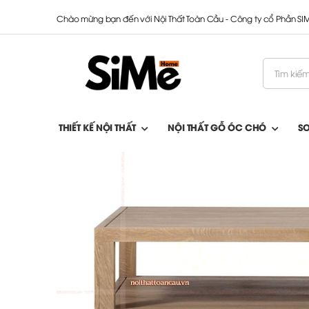
Chào mừng bạn đến với Nội Thất Toàn Cầu - Công ty cổ Phần S
THIẾT KẾ NỘI THẤT
NỘI THẤT GỖ ÓC CHÓ
S