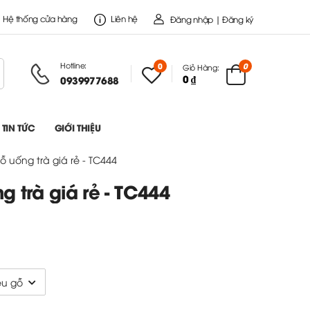
Hệ thống cửa hàng
Liên hệ
Đăng nhập | Đăng ký
Hotline:
0
0
Giỏ Hàng:
0 ₫
0939977688
TIN TỨC
GIỚI THIỆU
 uống trà giá rẻ - TC444
 trà giá rẻ - TC444