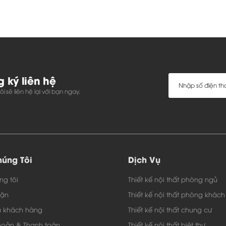
 mã và qui cách của Công ty nội thất Toàn Cầu.
t theo đơn hàng, Quý khách sẽ nhận được hàng sau 12- 1
oàn thiện sản phẩm tại Hà Nội, Đối với các tỉnh, TP khác 
g quá trình lắp đặt.
hành 3 năm
bảo
, bảo trì vĩnh viễn.
 ký liên hệ
TRÀ
GIÁ RẺ - TC444
i sẽ liên hệ lại với bạn ngay.
úng Tôi
Dịch Vụ
ng tôi
Thiết kế nội thất phòng ngủ
uận
Thiết kế nội thất phòng khách
ụ khách hàng
Thiết kế nội thất chung cư
hoản & Thanh toán
Thiết kế nội thất biệt thự