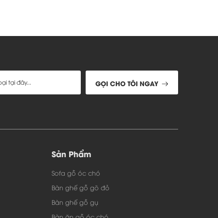
5 ngày đặt hàng tùy theo khối lượng.
quý khách sẽ chịu phí vận chuyển theo giá hiện
GỌI CHO TÔI NGAY
Sản Phẩm
Sofa gỗ óc chó
Bàn ghế gỗ gõ đỏ
Bàn ghế gỗ gụ
Bàn ăn gỗ óc chó