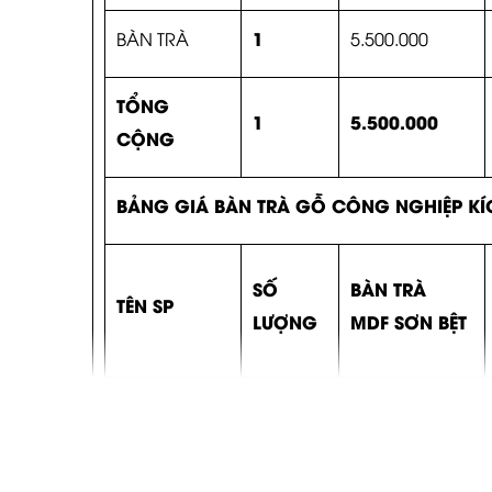
1
BÀN TRÀ
5.500.000
TỔNG
1
5.500.000
CỘNG
BẢNG GIÁ BÀN TRÀ GỖ CÔNG NGHIỆP KÍ
SỐ
BÀN TRÀ
TÊN SP
LƯỢNG
MDF SƠN BỆT
1
BÀN TRÀ
5.200.000
TỔNG
1
5.200.000