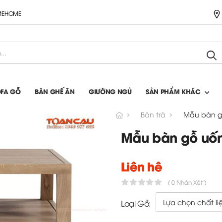
IMEHOME
OFA GỖ
BÀN GHẾ ĂN
GIƯỜNG NGỦ
SẢN PHẨM KHÁC
Bàn trà
Mẫu bàn gỗ
Mẫu bàn gỗ uống
Liên hệ
( 0 Nhận Xét )
Loại Gỗ: