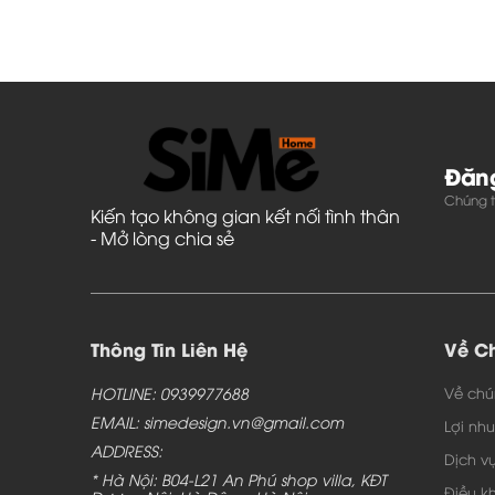
*Bàn nước được thiết kế và sản xuất theo mẫu
*Bàn uống nước phòng khách được đặt sản xuấ
*Chúng tôi giao hàng và vận chuyển, lắp đặt h
hành và các chi phí ăn ở phát sinh của thợ tron
*Tất cả sản phẩm sẽ được nội thất Toàn Cầu 
Đăng
UỐNG 
GIỚI THIỆU THÊM VỀ MẪU BÀN GỖ
Chúng tô
Kiến tạo không gian kết nối tình thân
- Mở lòng chia sẻ
Thông Tin Liên Hệ
Về Ch
HOTLINE: 0939977688
Về chú
EMAIL: simedesign.vn@gmail.com
Lợi nh
ADDRESS:
Dịch v
* Hà Nội: B04-L21 An Phú shop villa, KĐT
Điều k