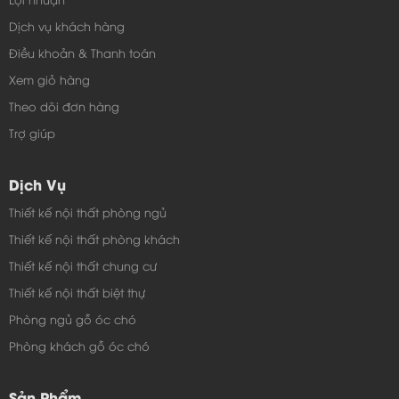
thiện sản phẩm tại Hà Nội, Đối với các tỉnh, TP khác
Dịch vụ khách hàng
quý khách sẽ chịu phí vận chuyển theo giá hiện hành
Điều khoản & Thanh toán
và các chi phí ăn ở phát sinh của thợ trong quá trình
Xem giỏ hàng
lắp đặt.
hành
Theo dõi đơn hàng
*Tất cả sản phẩm sẽ được nội thất Toàn Cầu bảo
3 năm
Trợ giúp
, bảo trì vĩnh viễn.
GIỚI THIỆU THÊM VỀ BÀN UỐNG NƯỚC KIỂU NHẬT -
Dịch Vụ
TC446
Thiết kế nội thất phòng ngủ
Thiết kế nội thất phòng khách
Thiết kế nội thất chung cư
Thiết kế nội thất biệt thự
Phòng ngủ gỗ óc chó
Phòng khách gỗ óc chó
Sản Phẩm