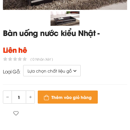
Bàn uống nước kiểu Nhật -
TC446
Liên hệ
( 0 Nhận Xét )
Loại Gỗ:
Thêm vào giỏ hàng