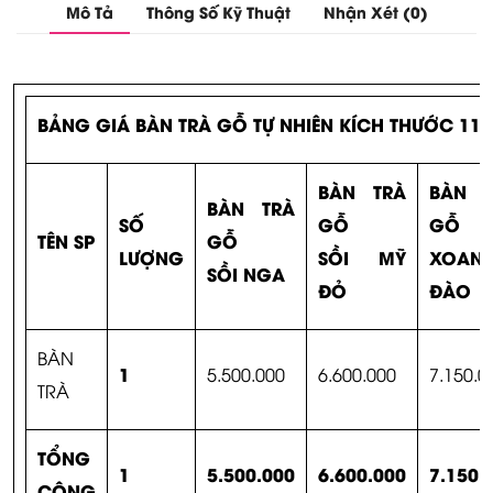
Mô Tả
Thông Số Kỹ Thuật
Nhận Xét (0)
BẢNG GIÁ BÀN TRÀ GỖ TỰ NHIÊN KÍCH THƯỚC 110
BÀN TRÀ
BÀN T
BÀN TRÀ
SỐ
GỖ
GỖ
TÊN SP
GỖ
LƯỢNG
SỒI MỸ
XOAN
SỒI NGA
ĐỎ
ĐÀO
BÀN
1
5.500.000
6.600.000
7.150.0
TRÀ
TỔNG
1
5.500.000
6.600.000
7.150.
CỘNG