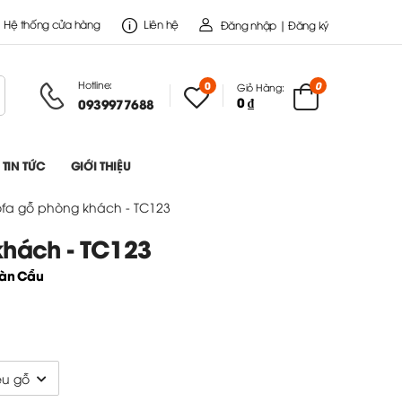
Hệ thống cửa hàng
Liên hệ
Đăng nhập | Đăng ký
Hotline:
0
0
Giỏ Hàng:
0 ₫
0939977688
TIN TỨC
GIỚI THIỆU
ofa gỗ phòng khách - TC123
khách - TC123
oàn Cầu