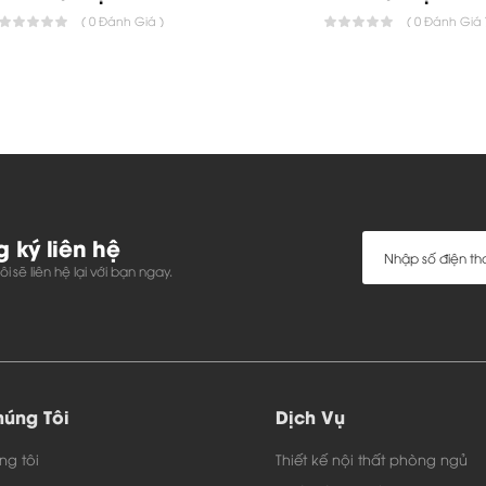
( 0 Đánh Giá )
( 0 Đánh Giá 
*Gối ôm bông mềm bọc vải n
sinh.
*Đối với khách hàng có yề
nhiên, da thật cho bàn ghế 
được tư vấn
*Kính mặt bàn được sử dụ
Long, màu sắc theo yêu cầ
 ký liên hệ
i sẽ liên hệ lại với bạn ngay.
GHI CHÚ
úng Tôi
Dịch Vụ
CAO
ng tôi
Thiết kế nội thất phòng ngủ