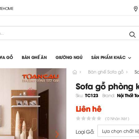
IMEHOME
OFA GỖ
BÀN GHẾ ĂN
GIƯỜNG NGỦ
SẢN PHẨM KHÁC
Bàn ghế Sofa gỗ
S
Sofa gỗ phòng 
TC123
Nội Thất T
Sku:
Brand:
Liên hệ
( 0 Nhận Xét )
Loại Gỗ: