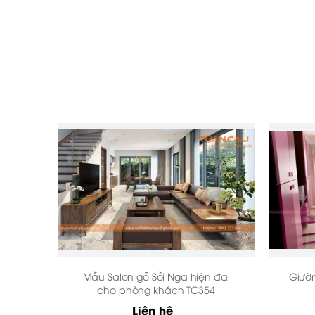
BẢNG GIÁ PHẦN ĐỆM TỰA- GỐI ÔM- KÍNH 
ĐỆM MÚT
ĐỆ
SẢN PHẨM
CỨNG
MỀ
ĐÊM TỰA (BỘ)
8,800,000
8,00
Mẫu Salon gỗ Sồi Nga hiện đại
Giườn
cho phòng khách TC354
GỐI ÔM (CÁI)
250,000 / cái
Liên hệ