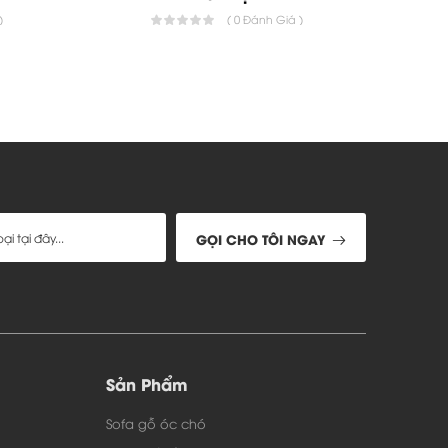
)
( 0 Đánh Giá )
ỉ cỏ may. có khóa để dễ dàng thay, giặt, vệ
u cầu về chất liệu khác như đệm cao su tự
gỗ của mình.... vui lòng liên hệ trực tiếp để
ng là kính cường lực temper 10mm của Hải
u của khách hàng
GỌI CHO TÔI NGAY
Sản Phẩm
Sofa gỗ óc chó