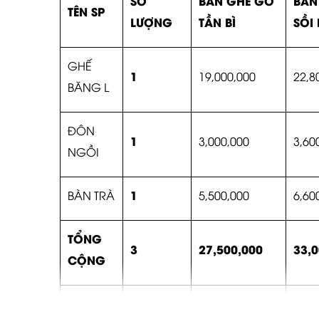
SỐ
BÀN GHẾ GỖ
BÀN
TÊN SP
LƯỢNG
TẦN BÌ
SỒI
GHẾ
1
19,000,000
22,8
BĂNG L
ĐÔN
1
3,000,000
3,60
NGỒI
1
BÀN TRÀ
5,500,000
6,60
TỔNG
3
27,500,000
33,0
CỘNG