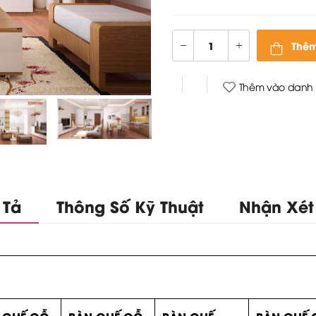
Thêm
Thêm vào danh 
 Tả
Thông Số Kỹ Thuật
Nhận Xét