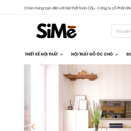
Chào mừng bạn đến với Nội Thất Toàn Cầu - Công ty cổ Phần S
THIẾT KẾ NỘI THẤT
NỘI THẤT GỖ ÓC CHÓ
S