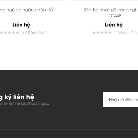
ng ngủ có ngăn chứa đồ -
Bàn trà nhật gỗ công ngh
TC448
Liên hệ
Liên hệ
( 0 Đánh Giá )
( 0 Đánh Giá 
 ký liên hệ
i sẽ liên hệ lại với bạn ngay.