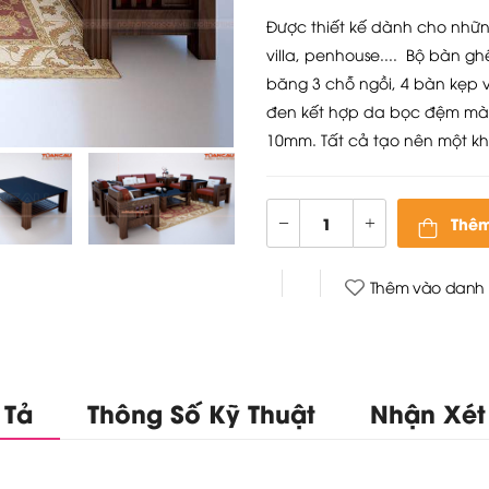
Được thiết kế dành cho nhữn
villa, penhouse.... Bộ bàn 
băng 3 chỗ ngồi, 4 bàn kẹp 
đen kết hợp da bọc đệm màu
10mm. Tất cả tạo nên một khô
Thêm
Thêm vào danh 
 Tả
Thông Số Kỹ Thuật
Nhận Xét