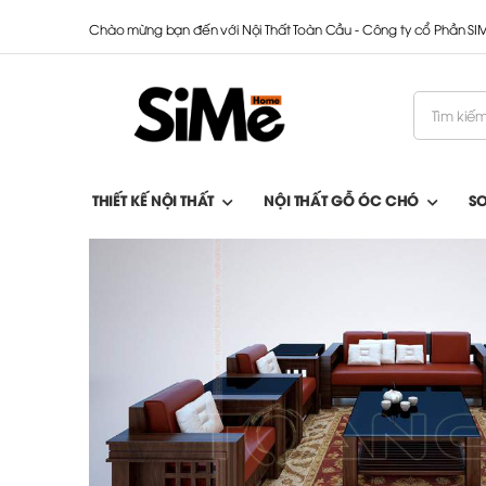
Chào mừng bạn đến với Nội Thất Toàn Cầu - Công ty cổ Phần S
THIẾT KẾ NỘI THẤT
NỘI THẤT GỖ ÓC CHÓ
S