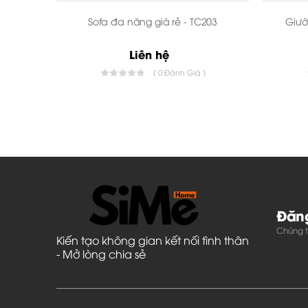
Sofa đa năng giá rẻ - TC203
Giườ
Liên hệ
( 0 Đánh Giá )
Đăng
Chúng tô
Kiến tạo không gian kết nối tình thân
- Mở lòng chia sẻ