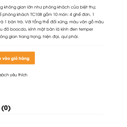
g không gian lớn như phòng khách của biệt thự,
ghế phòng khách TC108 gồm 10 món: 4 ghế đơn, 1
và 1 bàn trà. Với tổng thể đối xứng, màu vân gỗ mâu
 đỏ boocdo, kính mặt bàn là kính đen temper
ng gian trang trọng, hiện đại, quí phái.
 vào giỏ hàng
sách yêu thích
 (0)