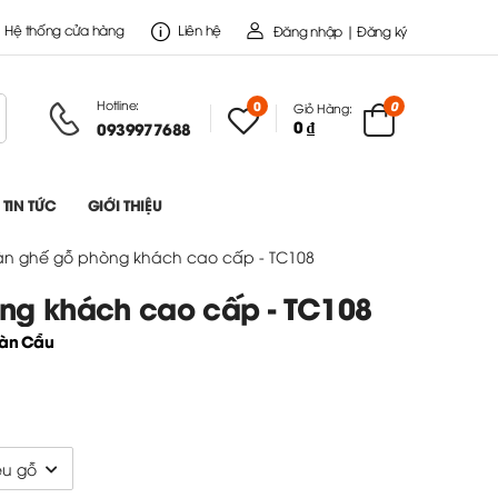
Hệ thống cửa hàng
Liên hệ
Đăng nhập | Đăng ký
Hotline:
0
0
Giỏ Hàng:
0 ₫
0939977688
TIN TỨC
GIỚI THIỆU
àn ghế gỗ phòng khách cao cấp - TC108
ng khách cao cấp - TC108
oàn Cầu