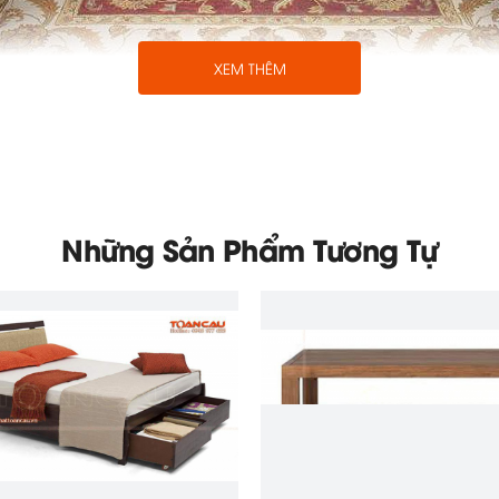
XEM THÊM
Bàn ghế gỗ phòng khách cao cấp hiện đại, đúng ý
Những Sản Phẩm Tương Tự
n như
phòng khách
của biệt thự, villa, penhouse.... Bộ
rà. Với tổng thể đối xứng, màu vân gỗ mâu đen kết hợp d
n trang trọng, hiện đại, quí phái.