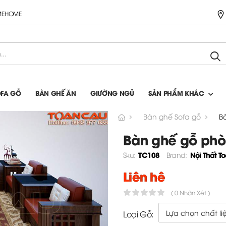
IMEHOME
OFA GỖ
BÀN GHẾ ĂN
GIƯỜNG NGỦ
SẢN PHẨM KHÁC
Bàn ghế Sofa gỗ
B
Bàn ghế gỗ phò
TC108
Nội Thất T
Sku:
Brand:
Liên hệ
( 0 Nhận Xét )
Loại Gỗ: