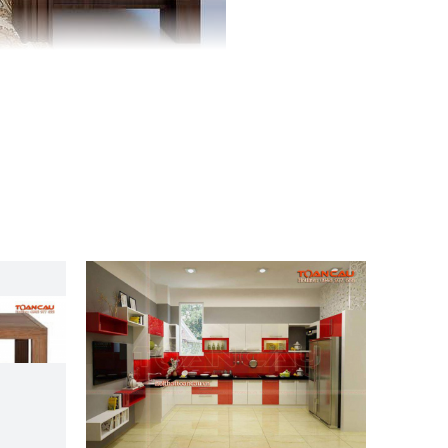
 bàn ghế phòng khách TC108 gồm 10 món: 4 ghế
a bọc đệm màu đỏ boocdo, kính mặt bàn là kính