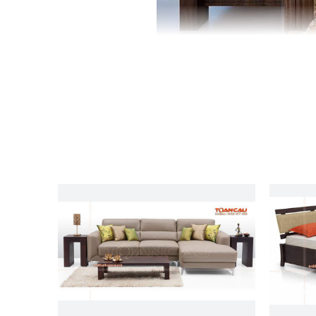
Được thiết kế dành cho những không gian lớ
đơn, 1 băng 3 chỗ ngồi, 4 bàn kẹp và 1 bàn t
đen temper 10mm. Tất cả tạo nên một không gia