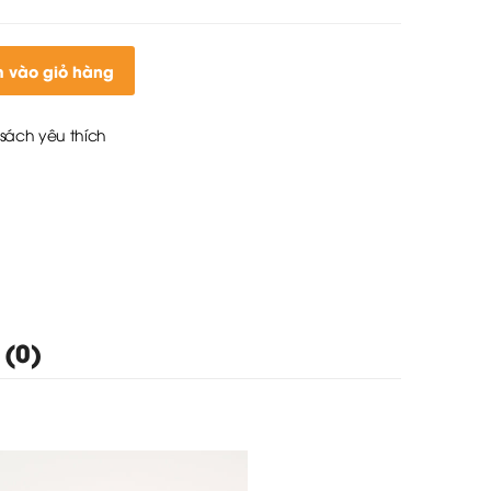
 vào giỏ hàng
sách yêu thích
 (0)