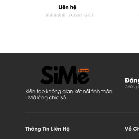
Liên hệ
( 0 Đánh Giá )
Đăng
Chúng tô
Kiến tạo không gian kết nối tình thân
- Mở lòng chia sẻ
Thông Tin Liên Hệ
Về Ch