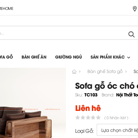
IMEHOME
OFA GỖ
BÀN GHẾ ĂN
GIƯỜNG NGỦ
SẢN PHẨM KHÁC
Bàn ghế Sofa gỗ
S
Sofa gỗ óc chó 
TC103
Nội Thất T
Sku:
Brand:
Liên hệ
( 0 Nhận Xét )
Loại Gỗ: