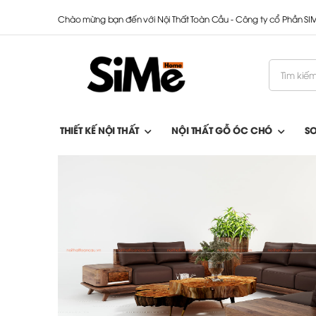
Chào mừng bạn đến với Nội Thất Toàn Cầu - Công ty cổ Phần S
THIẾT KẾ NỘI THẤT
NỘI THẤT GỖ ÓC CHÓ
S