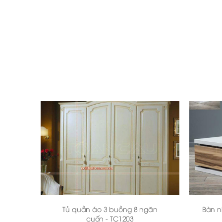
Tủ quần áo 3 buồng 8 ngăn
Bàn n
cuốn - TC1203