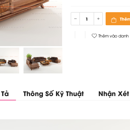
Thêm
Thêm vào danh 
 Tả
Thông Số Kỹ Thuật
Nhận Xét