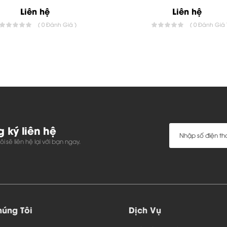
Liên hệ
Liên hệ
( 0 Đánh Giá )
( 0 Đánh Giá 
 ký liên hệ
i sẽ liên hệ lại với bạn ngay.
úng Tôi
Dịch Vụ