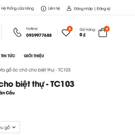
Hệ thống cửa hàng
Liên hệ
Đăng nhập | Đăng ký
Hotline:
0
0
Giỏ Hàng:
0 ₫
0939977688
TIN TỨC
GIỚI THIỆU
ofa gỗ óc chó cho biệt thự - TC103
cho biệt thự - TC103
oàn Cầu