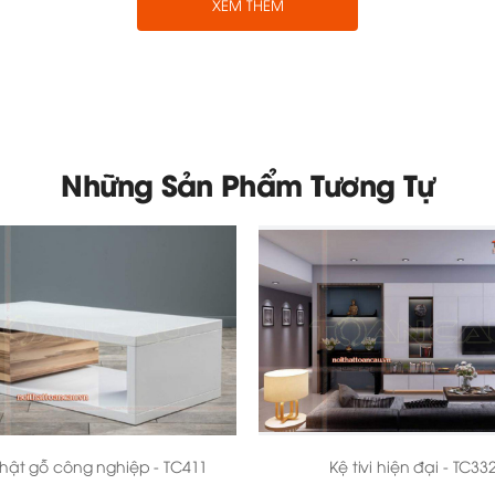
XEM THÊM
Những Sản Phẩm Tương Tự
hật gỗ công nghiệp - TC411
Kệ tivi hiện đại - TC33