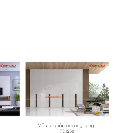
2
Mẫu tủ quần áo sang trọng -
Bộ 
TC1238