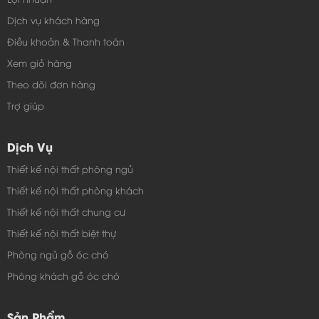
mút dài theo hình của ghế ngồi, lưng tựa bằng mút dời
Dịch vụ khách hàng
ghép lại từng miếng. Ghế đơn được lót bằng từng
Điều khoản & Thanh toán
miếng mút vuông một. Màu sắc của bộ bàn ghế làm
Xem giỏ hàng
màu nâu kết hợp với màu của mút rất hài hòa và ấm
Theo dõi đơn hàng
áp
Trợ giúp
Dịch Vụ
Thiết kế nội thất phòng ngủ
Thiết kế nội thất phòng khách
Thiết kế nội thất chung cư
Thiết kế nội thất biệt thự
Phòng ngủ gỗ óc chó
Phòng khách gỗ óc chó
Sản Phẩm