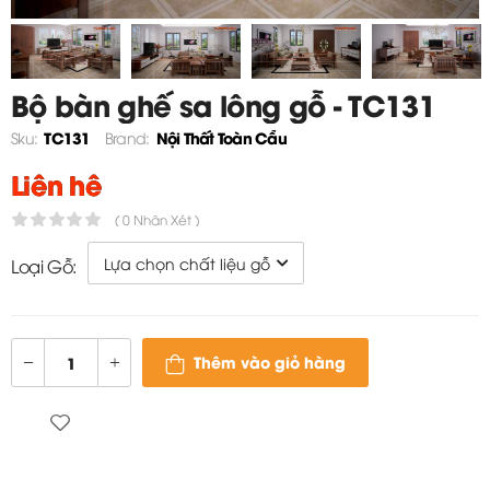
Bộ bàn ghế sa lông gỗ - TC131
TC131
Nội Thất Toàn Cầu
Sku:
Brand:
Liên hệ
( 0 Nhận Xét )
Loại Gỗ:
Thêm vào giỏ hàng