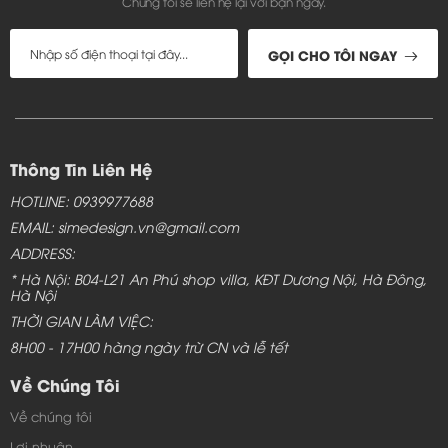
Chúng tôi sẽ liên hệ lại với bạn ngay.
GỌI CHO TÔI NGAY
Thông Tin Liên Hệ
HOTLINE: 0939977688
EMAIL: simedesign.vn@gmail.com
ADDRESS:
* Hà Nội: B04-L21 An Phú shop villa, KĐT Dương Nội, Hà Đông,
Hà Nội
Bàn ghế Sofa gỗ được các gia đình lựa chọn nhiều
THỜI GIAN LÀM VIỆC:
nhất
8H00 - 17H00 hàng ngày trừ CN và lễ tết
Mặt ghế ngồi và lưng tựa đều có đệm mút lót, mút sử
Về Chúng Tôi
dụng bằng mút cứng đều được bọc bằng lớp nỉ bền
Về chúng tôi
ngoài. Mút dùng cho ghế dài là mút kép với miếng
Lợi nhuận