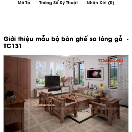
Mô Tả
Thông Số Kỹ Thuật
Nhận Xét (0)
Giới thiệu mẫu bộ bàn ghế sa lông gỗ
-
TC131