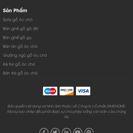
Sản Phẩm
Sofa gỗ óc chó
Bàn ghế gỗ gõ đỏ
Bàn ghế gỗ gụ
Bàn ăn gỗ óc chó
Giường ngủ gỗ óc chó
Kệ tivi gỗ óc chó
Bàn trà gỗ óc chó
Bản quyền nội dung và hình ảnh thuộc về Công ty cổ phần SIMEHOME.
Mọi sự sao chép đều phải được sự cho phép bằng văn bản của chúng
tôi.