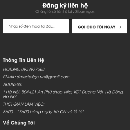
Đăng ký liên hệ
Chúng tôi sẽ liên hệ lại với bạn ngay.
GỌI CHO TÔI NGAY
Thông Tin Liên Hệ
HOTLINE: 0939977688
EMAIL: simedesign.vn@gmail.com
ADDRESS:
* Hà Nội: B04-L21 An Phú shop villa, KĐT Dương Nội, Hà Đông,
Hà Nội
THỜI GIAN LÀM VIỆC:
8H00 - 17H00 hàng ngày trừ CN và lễ tết
Về Chúng Tôi