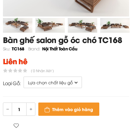
Bàn ghế salon gỗ óc chó TC168
TC168
Nội Thất Toàn Cầu
Sku:
Brand:
Liên hệ
( 0 Nhận Xét )
Loại Gỗ:
Thêm vào giỏ hàng