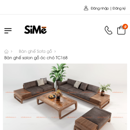
Chào mừng bạn đến với Nội
Đăng nhập | Đăng ký
0
Bàn ghế Sofa gỗ
Bàn ghế salon gỗ óc chó TC168