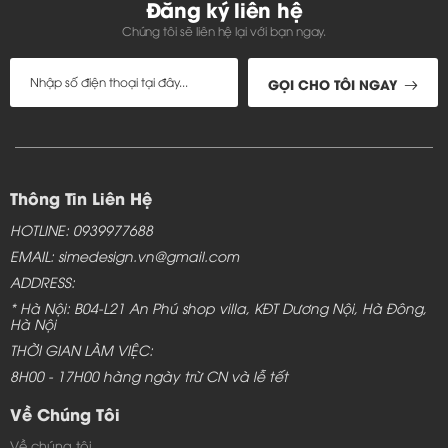
Đăng ký liên hệ
Chúng tôi sẽ liên hệ lại với bạn ngay.
GỌI CHO TÔI NGAY
Bàn ghế phòng khách đa năng - TC155
Thông Tin Liên Hệ
HOTLINE: 0939977688
EMAIL: simedesign.vn@gmail.com
ADDRESS:
* Hà Nội: B04-L21 An Phú shop villa, KĐT Dương Nội, Hà Đông,
Bàn ghế sofa gỗ phòng khách đa năng
Hà Nội
phù hợp xu hướng nội thất hiện đại
THỜI GIAN LÀM VIỆC:
8H00 - 17H00 hàng ngày trừ CN và lễ tết
Nếu gia đình bạn có không gian nhỏ hẹp thì bạn nên
Về Chúng Tôi
sử dụng mẫu bàn ghế gỗ phòng khách cao cấp chữ L
Về chúng tôi