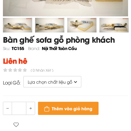
Bàn ghế sofa gỗ phòng khách
đa năng - TC155
TC155
Nội Thất Toàn Cầu
Sku:
Brand:
Liên hệ
( 0 Nhận Xét )
Loại Gỗ:
Thêm vào giỏ hàng