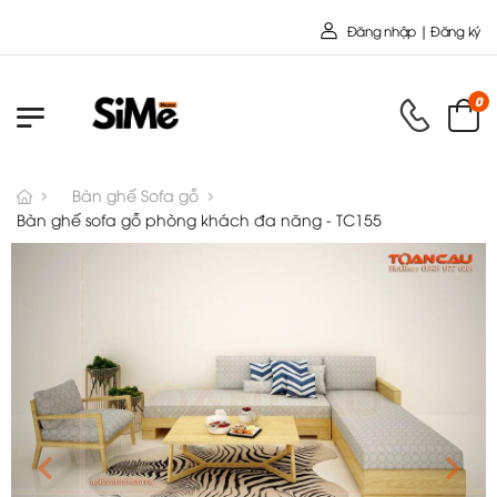
Chào mừng bạn đến với Nội Thất T
Đăng nhập | Đăng ký
0
Bàn ghế Sofa gỗ
Bàn ghế sofa gỗ phòng khách đa năng - TC155