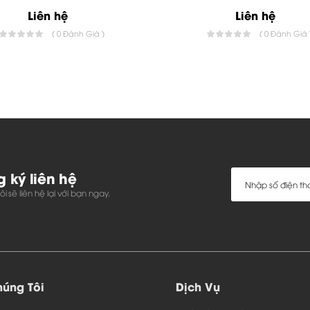
trẻ trung.
Liên hệ
Liên hệ
( 0 Đánh Giá )
( 0 Đánh Giá 
 ký liên hệ
i sẽ liên hệ lại với bạn ngay.
úng Tôi
Dịch Vụ