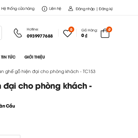
Hệ thống cửa hàng
Liên hệ
Đăng nhập | Đăng ký
Hotline:
0
0
Giỏ Hàng:
0 ₫
0939977688
TIN TỨC
GIỚI THIỆU
àn ghế gỗ hiện đại cho phòng khách - TC153
 đại cho phòng khách -
oàn Cầu