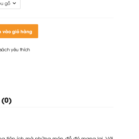
 vào giỏ hàng
sách yêu thích
 (0)
ng tiện ích mà những món đồ đó mang lại. Với