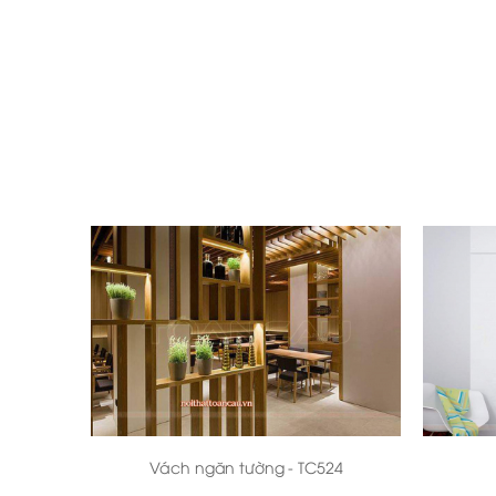
Bàn ghế gỗ hiện đại cho phòng khách
Bàn ghế hiện đại phòng khách
- TC153 đang là
Vách ngăn tường - TC524
gỗ tự nhiên này gồm có 2 món đồ nội thất chín