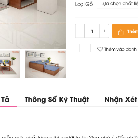
Loại Gỗ:
Thêm
Thêm vào danh 
 Tả
Thông Số Kỹ Thuật
Nhận Xét
 mẫu mã, chất lượng thì người ta thường chú ý đến nhữ