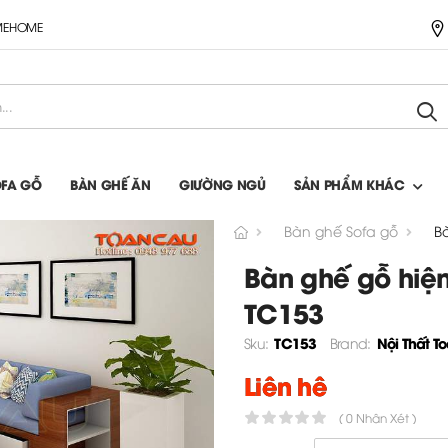
IMEHOME
OFA GỖ
BÀN GHẾ ĂN
GIƯỜNG NGỦ
SẢN PHẨM KHÁC
Bàn ghế Sofa gỗ
B
Bàn ghế gỗ hiện
TC153
TC153
Nội Thất T
Sku:
Brand:
Liên hệ
( 0 Nhận Xét )