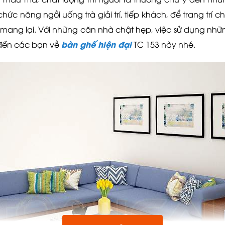
c năng ngồi uống trà giải trí, tiếp khách, để trang trí 
mang lại. Với những căn nhà chật hẹp, việc sử dụng nhữn
bàn ghế hiện đại
u đến các bạn về
TC 153 này nhé.