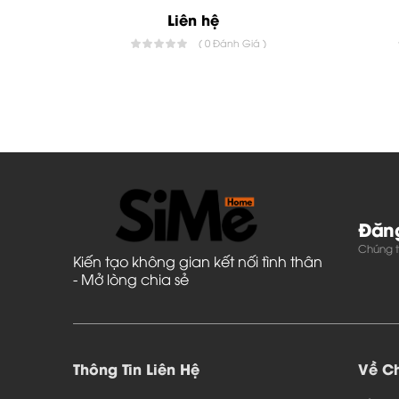
đơn giản nhưng lại mang phong cách hiện đại 
Liên hệ
( 0 Đánh Giá )
Đăng
Chúng tô
Kiến tạo không gian kết nối tình thân
- Mở lòng chia sẻ
Thông Tin Liên Hệ
Về Ch