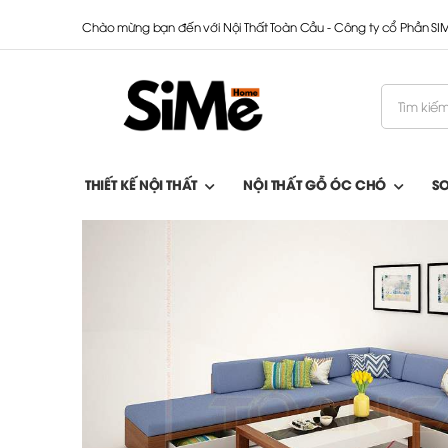
Chào mừng bạn đến với Nội Thất Toàn Cầu - Công ty cổ Phần S
THIẾT KẾ NỘI THẤT
NỘI THẤT GỖ ÓC CHÓ
S