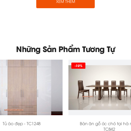
XEM THÊM
Những Sản Phẩm Tương Tự
-10%
Bàn ghế gỗ hiện đại cho phòng khách - TC153 sang trọng
- TC153 cho nhà xinh
 bộ bàn ghế gỗ “Hot” được lựa chọn của hầu hết gia đình 
Tủ áo đẹp - TC1248
Bàn ăn gỗ óc chó tại hà n
h đó là một ghế sofa băng bài hình chữ L có thể dành cho 
TC842