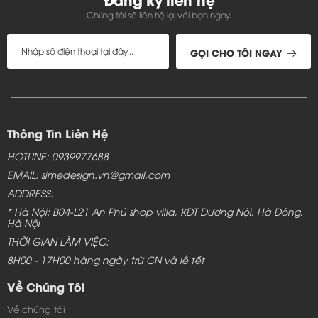
Chúng tôi sẽ liên hệ lại với bạn ngay.
GỌI CHO TÔI NGAY
Thông Tin Liên Hệ
HOTLINE: 0939977688
EMAIL: simedesign.vn@gmail.com
ADDRESS:
Bàn ghế gỗ gụ đẹp - TC160
* Hà Nội: B04-L21 An Phú shop villa, KĐT Dương Nội, Hà Đông,
Hà Nội
Bộ bàn ghế gỗ gụ phòng khách - TC160
THỜI GIAN LÀM VIỆC:
cho nhà xinh
8H00 - 17H00 hàng ngày trừ CN và lễ tết
Với gam màu bằng gỗ tự nhiên hơi đỏ của gỗ gụ bạn
Về Chúng Tôi
sẽ cảm nhận được vẻ đẹp trầm lắng, mộc mạc. Ngoài
Về chúng tôi