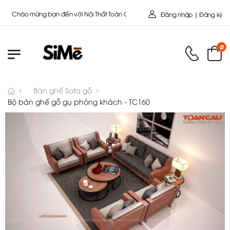
Chào mừng bạn đến với Nội Thất Toàn Cầu - Công ty cổ Phần SIMEHOME
Đăng nhập | Đăng ký
0
Bàn ghế Sofa gỗ
Bộ bàn ghế gỗ gụ phòng khách - TC160