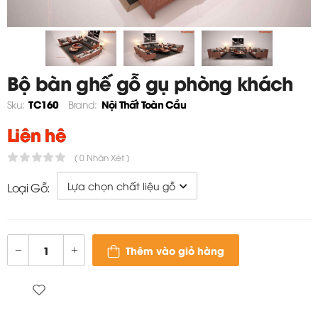
Bộ bàn ghế gỗ gụ phòng khách
- TC160
TC160
Nội Thất Toàn Cầu
Sku:
Brand:
Liên hệ
( 0 Nhận Xét )
Loại Gỗ:
Thêm vào giỏ hàng