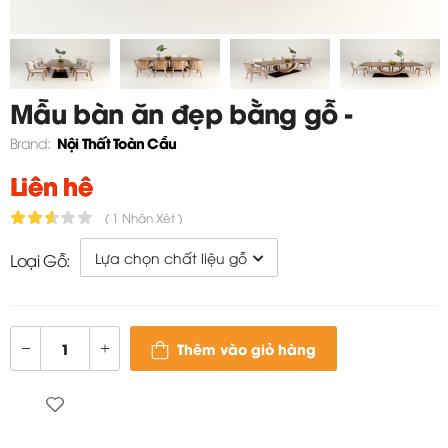
Mẫu bàn ăn đẹp bằng gỗ -
TC828
Nội Thất Toàn Cầu
Brand:
Liên hệ
( 1 Nhận Xét )
Loại Gỗ:
Thêm vào giỏ hàng