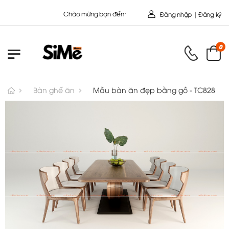
Chào mừng bạn đến với Nội Thất Toàn Cầu - Công ty cổ Ph
Đăng nhập | Đăng ký
0
Bàn ghế ăn
Mẫu bàn ăn đẹp bằng gỗ - TC828